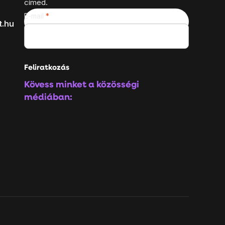
címed.
E-mail
t.hu
Feliratkozás
Kövess minket a közösségi
médiában: