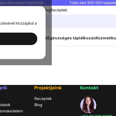
aboratóriumban teszteltek
Több mint 900 000 teljesíte
Kedvenc termékek
Blog
Receptek
szésével hozzájárul a
ők
Célok
Nők
Élelmiszerek
Egészséges táplálkozás
Kozmetiku
ről
Projektjeink
Kontakt
Receptek
olatok
Blog
ereskedelem