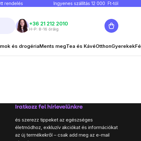
tt rendelés
Ingyenes szállítás
12 000
Ft-tól
Kosár
+36 21 212 2010
H-P: 8-16 óráig
mok és drogéria
Ments meg
Tea és Kávé
Otthon
Gyerekek
Fé
Iratkozz fel hírlevelünkre
és szerezz tippeket az egészséges
életmódhoz, exkluzív akciókat és információkat
az új termékekről – csak add meg az e-mail