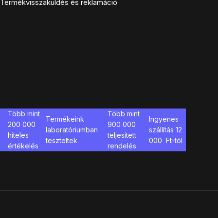
Termékvisszaküldés és reklamáció
Több mint
Több mint
Termékeink
Ingyenes
200 000
900 000
laboratóriumban
szállítás
12
hiteles
teljesített
teszteltek
000
Ft-tól
értékelés
rendelés