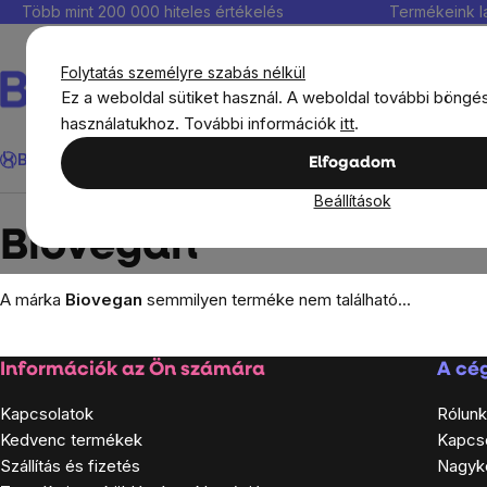
Ugrás
Több mint 200 000 hiteles értékelés
Termékeink l
a
fő
Folytatás személyre szabás nélkül
tartalomhoz
Ez a weboldal sütiket használ. A weboldal további böngé
használatukhoz. További információk
itt
.
Keresés
BrainMax®
Immunitás
Kedvezmények
Étrendkiegészít
Elfogadom
Beállítások
Márka
Biovegan
Biovegan
A márka
Biovegan
semmilyen terméke nem található...
Lábléc
Információk az Ön számára
A cég
Kapcsolatok
Rólunk
Kedvenc termékek
Kapcs
Szállítás és fizetés
Nagyk