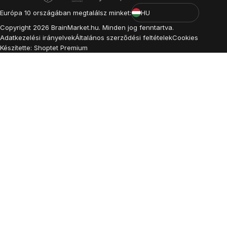
Európa 10 országában megtalálsz minket:
HU
Copyright
2026
BrainMarket.hu. Minden jog fenntartva.
Adatkezelési irányelvek
Általános szerződési feltételek
Cookies
Készítette: Shoptet Premium