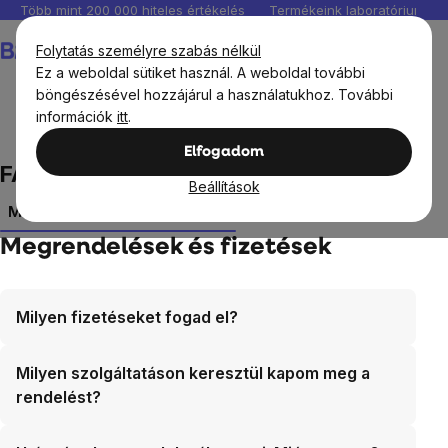
Ugrás
Több mint 200 000 hiteles értékelés
Termékeink laboratóriumban 
a
Kosár
Folytatás személyre szabás nélkül
fő
Ez a weboldal sütiket használ. A weboldal további
tartalomhoz
böngészésével hozzájárul a használatukhoz. További
információk
itt
.
FAQ
Elfogadom
FAQ
Beállítások
Megrendelések és fizetések
Reklamáció
Termékek
Megrendelések és fizetések
Milyen fizetéseket fogad el?
Milyen szolgáltatáson keresztül kapom meg a
rendelést?