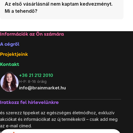
Az első vásárlásnál nem kaptam kedvezményt.
Mi a tehendő?
Lábléc
Információk az Ön számára
A cégről
Projektjeink
Kontakt
+36 21 212 2010
H-P: 8-16 óráig
info@brainmarket.hu
Iratkozz fel hírlevelünkre
és szerezz tippeket az egészséges életmódhoz, exkluzív
akciókat és információkat az új termékekről – csak add meg
az e-mail címed.