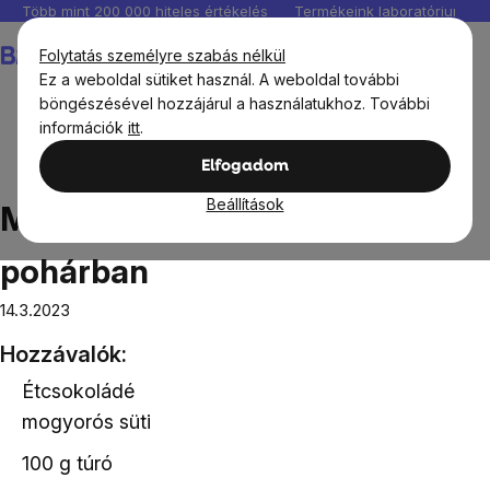
Ugrás
Több mint 200 000 hiteles értékelés
Termékeink laboratóriumban 
a
Kosár
Folytatás személyre szabás nélkül
fő
Ez a weboldal sütiket használ. A weboldal további
tartalomhoz
böngészésével hozzájárul a használatukhoz. További
információk
itt
.
Receptek
Édes receptek
Mogyorós sajttorta egy
Elfogadom
pohárban
Beállítások
Mogyorós sajttorta egy
pohárban
14.3.2023
Hozzávalók:
Étcsokoládé
mogyorós süti
100 g túró