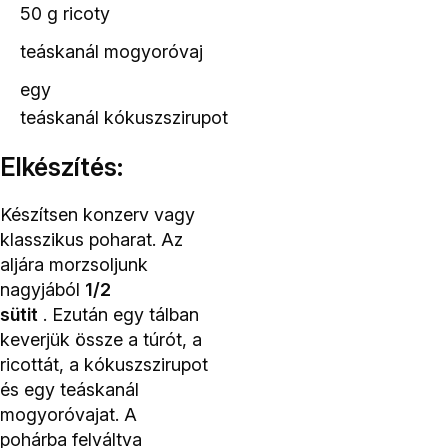
50 g ricoty
teáskanál
mogyoróvaj
egy
teáskanál
kókuszszirupot
Elkészítés:
Készítsen konzerv vagy
klasszikus poharat. Az
aljára morzsoljunk
nagyjából
1/2
sütit
. Ezután egy tálban
keverjük össze a túrót, a
ricottát, a kókuszszirupot
és egy teáskanál
mogyoróvajat.
A
pohárba felváltva