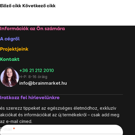
Előző cikk
Következő cikk
Lábléc
Információk az Ön számára
A cégről
Projektjeink
Kontakt
+36 21 212 2010
H-P: 8-16 óráig
info@brainmarket.hu
Iratkozz fel hírlevelünkre
és szerezz tippeket az egészséges életmódhoz, exkluzív
akciókat és információkat az új termékekről – csak add meg
az e-mail címed.
E-mail