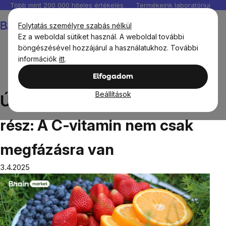
Ugrás
Több mint 200 000 hiteles értékelés
Termékeink laboratóriumban 
a
Kosár
Folytatás személyre szabás nélkül
fő
Ez a weboldal sütiket használ. A weboldal további
tartalomhoz
böngészésével hozzájárul a használatukhoz. További
információk
itt
.
Blog
Útmutató a C-vitaminról, 1. rész: A C-vitamin nem
Elfogadom
csak megfázásra van
Beállítások
Útmutató a C-vitaminról, 1.
rész: A C-vitamin nem csak
megfázásra van
3.4.2025