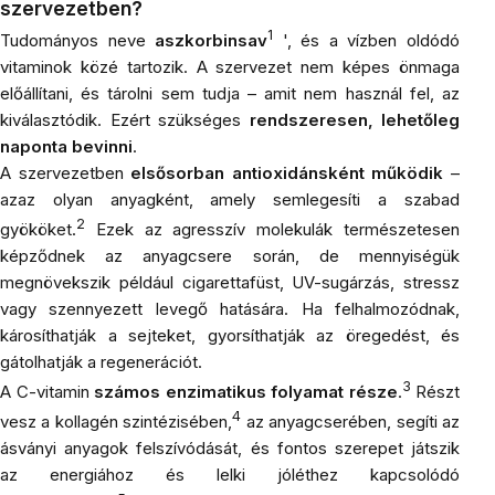
szervezetben?
1
Tudományos neve
aszkorbinsav
'
, és a vízben oldódó
vitaminok közé tartozik. A szervezet nem képes önmaga
előállítani, és tárolni sem tudja – amit nem használ fel, az
kiválasztódik. Ezért szükséges
rendszeresen, lehetőleg
naponta bevinni
.
A szervezetben
elsősorban antioxidánsként működik
–
azaz olyan anyagként, amely semlegesíti a szabad
2
gyököket.
Ezek az agresszív molekulák természetesen
képződnek az anyagcsere során, de mennyiségük
megnövekszik például cigarettafüst, UV-sugárzás, stressz
vagy szennyezett levegő hatására. Ha felhalmozódnak,
károsíthatják a sejteket, gyorsíthatják az öregedést, és
gátolhatják a regenerációt.
3
A C-vitamin
számos enzimatikus folyamat része
.
Részt
4
vesz a kollagén szintézisében,
az anyagcserében, segíti az
ásványi anyagok felszívódását, és fontos szerepet játszik
az energiához és lelki jóléthez kapcsolódó