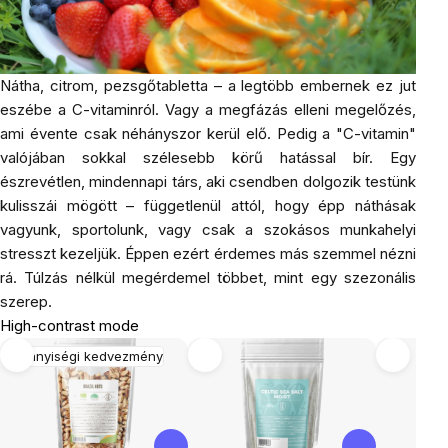
Nátha, citrom, pezsgőtabletta – a legtöbb embernek ez jut
eszébe a C-vitaminról. Vagy a megfázás elleni megelőzés,
ami évente csak néhányszor kerül elő. Pedig a "C-vitamin"
valójában sokkal szélesebb körű hatással bír. Egy
észrevétlen, mindennapi társ, aki csendben dolgozik testünk
kulisszái mögött – függetlenül attól, hogy épp náthásak
vagyunk, sportolunk, vagy csak a szokásos munkahelyi
stresszt kezeljük. Éppen ezért érdemes más szemmel nézni
rá. Túlzás nélkül megérdemel többet, mint egy szezonális
szerep.
High-contrast mode
Mennyiségi kedvezmény