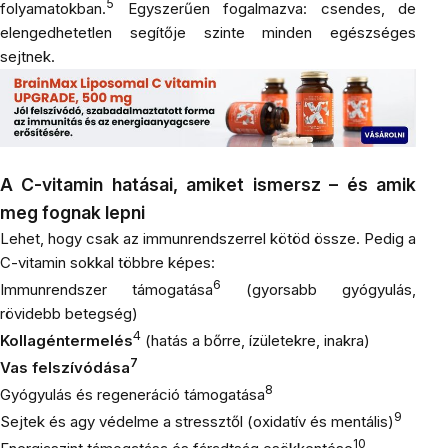
5
folyamatokban.
Egyszerűen fogalmazva: csendes, de
elengedhetetlen segítője szinte minden egészséges
sejtnek.
A C-vitamin hatásai, amiket ismersz – és amik
meg fognak lepni
Lehet, hogy csak az immunrendszerrel kötöd össze. Pedig a
C-vitamin sokkal többre képes:
6
Immunrendszer támogatása
(gyorsabb gyógyulás,
rövidebb betegség)
4
Kollagéntermelés
(hatás a bőrre, ízületekre, inakra)
7
Vas felszívódása
8
Gyógyulás és regeneráció támogatása
9
Sejtek és agy védelme a stressztől (oxidatív és mentális)
10