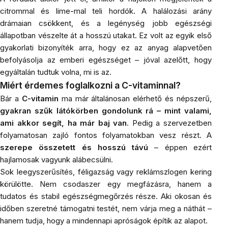
citrommal és lime-mal teli hordók. A halálozási arány
drámaian csökkent, és a legénység jobb egészségi
állapotban vészelte át a hosszú utakat. Ez volt az egyik első
gyakorlati bizonyíték arra, hogy ez az anyag alapvetően
befolyásolja az emberi egészséget – jóval azelőtt, hogy
egyáltalán tudtuk volna, mi is az.
Miért érdemes foglalkozni a C-vitaminnal?
Bár a
C-vitamin
ma már általánosan elérhető és népszerű,
gyakran szűk látókörben gondolunk rá – mint valami,
ami akkor segít, ha már baj van
. Pedig a szervezetben
folyamatosan zajló fontos folyamatokban vesz részt. A
szerepe összetett és hosszú távú
– éppen ezért
hajlamosak vagyunk alábecsülni.
Sok leegyszerűsítés, féligazság vagy reklámszlogen kering
körülötte. Nem csodaszer egy megfázásra, hanem a
tudatos és stabil egészségmegőrzés része. Aki okosan és
időben szeretné támogatni testét, nem várja meg a náthát –
hanem tudja, hogy a mindennapi apróságok építik az alapot.