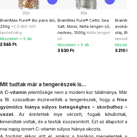
22x
35x
BrainMax Pure® Bio para dió,
BrainMax Pure® Celtic Sea
BrainMax ti
250g
*CZ-BIO-001
Salt, Moist, Kelta tengeri só,
avokádó ol
tanúsítvány
nedves, 1000g
Kelta tengeri
olaj, BIO, 
Készleten > 5 db
só
tanúsítvány
Készleten > 5 db
Készleten >
2 565 Ft
3 530 Ft
3 210 Ft
Mit tudtak már a tengerészek is...
A
C-vitamin
jelentősége nem a modern kor találmánya. Már
a 18. században észrevették a tengerészek, hogy a
friss
gyümölcs hiánya súlyos betegséghez – skorbuthoz –
vezet
. Az érintettek ínye vérzett, fogaik kihullottak,
kimerültek voltak, és a testük összeomlott. Ezt az állapotot a
mai napig ismert C-vitamin súlyos hiánya okozta.
A fordulat akkor jött el, amikor a hajókon megjelentek a