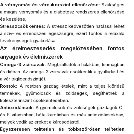
A vérnyomás és vércukorszint ellenőrzése
: Szükséges
a magas vérnyomás és a diabétesz rendszeres ellenőrzése
és kezelése.
Stresszcsökkentés
: A stressz kedvezőtlen hatással lehet
a szív- és érrendszeri egészségre, ezért fontos a relaxáló
tevékenységek gyakorlása.
Az érelmeszesedés megelőzésében fontos
anyagok és élelmiszerek
Omega-3 zsírsavak
: Megtalálhatók a halakban, lenmagban
és dióban. Az omega-3 zsírsavak csökkentik a gyulladást és
a vér trigliceridszintjét.
Rostok
: A
rostban
gazdag ételek, mint a teljes kiőrlésű
termékek, gyümölcsök és zöldségek, segíthetnek a
koleszterinszint csökkentésében.
Antioxidánsok
: A gyümölcsök és zöldségek gazdagok
C
-
és E-vitaminban, béta-karotinban és más antioxidánsokban,
melyek védik az ereket a károsodástól.
Egyszeresen telítetlen és többszörösen telítetlen