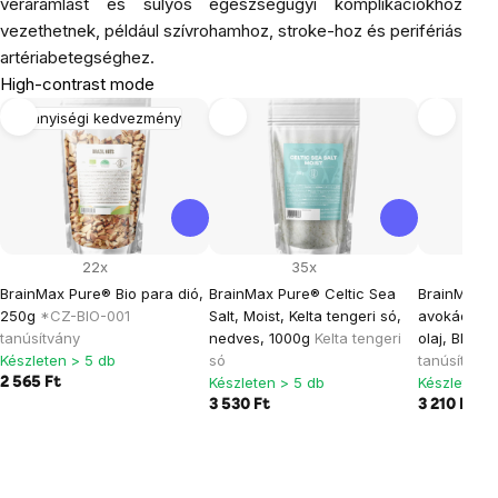
véráramlást és súlyos egészségügyi komplikációkhoz
vezethetnek, például szívrohamhoz, stroke-hoz és perifériás
artériabetegséghez.
High-contrast mode
Mennyiségi kedvezmény
22x
35x
BrainMax Pure® Bio para dió,
BrainMax Pure® Celtic Sea
BrainMax ti
250g
*CZ-BIO-001
Salt, Moist, Kelta tengeri só,
avokádó ol
tanúsítvány
nedves, 1000g
Kelta tengeri
olaj, BIO, 
Készleten > 5 db
só
tanúsítvány
Készleten > 5 db
Készleten >
2 565 Ft
3 530 Ft
3 210 Ft