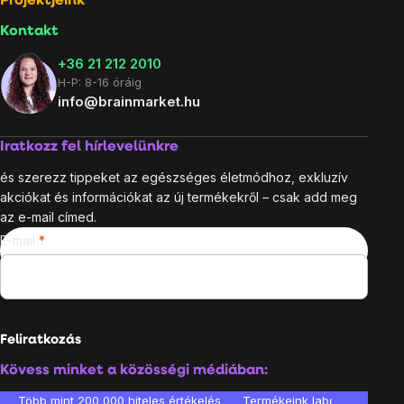
Projektjeink
Kontakt
+36 21 212 2010
H-P: 8-16 óráig
info@brainmarket.hu
Iratkozz fel hírlevelünkre
és szerezz tippeket az egészséges életmódhoz, exkluzív
akciókat és információkat az új termékekről – csak add meg
az e-mail címed.
E-mail
Feliratkozás
Kövess minket a közösségi médiában:
Több mint 200 000 hiteles értékelés
Termékeink laboratóriumban 