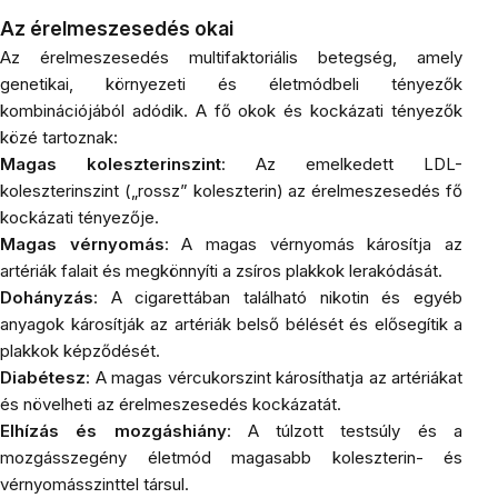
Az érelmeszesedés okai
Az érelmeszesedés multifaktoriális betegség, amely
genetikai, környezeti és életmódbeli tényezők
kombinációjából adódik. A fő okok és kockázati tényezők
közé tartoznak:
Magas koleszterinszint
: Az emelkedett LDL-
koleszterinszint („rossz” koleszterin) az érelmeszesedés fő
kockázati tényezője.
Magas vérnyomás
: A magas vérnyomás károsítja az
artériák falait és megkönnyíti a zsíros plakkok lerakódását.
Dohányzás
: A cigarettában található nikotin és egyéb
anyagok károsítják az artériák belső bélését és elősegítik a
plakkok képződését.
Diabétesz
: A magas vércukorszint károsíthatja az artériákat
és növelheti az érelmeszesedés kockázatát.
Elhízás és mozgáshiány
: A túlzott testsúly és a
mozgásszegény életmód magasabb koleszterin- és
vérnyomásszinttel társul.