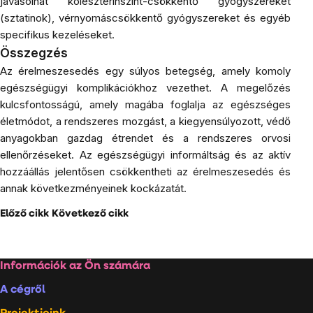
javasolhat koleszterinszint-csökkentő gyógyszereket
(sztatinok), vérnyomáscsökkentő gyógyszereket és egyéb
specifikus kezeléseket.
Összegzés
Az érelmeszesedés egy súlyos betegség, amely komoly
egészségügyi komplikációkhoz vezethet. A megelőzés
kulcsfontosságú, amely magába foglalja az egészséges
életmódot, a rendszeres mozgást, a kiegyensúlyozott, védő
anyagokban gazdag étrendet és a rendszeres orvosi
ellenőrzéseket. Az egészségügyi informáltság és az aktív
hozzáállás jelentősen csökkentheti az érelmeszesedés és
annak következményeinek kockázatát.
Előző cikk
Következő cikk
Lábléc
Információk az Ön számára
A cégről