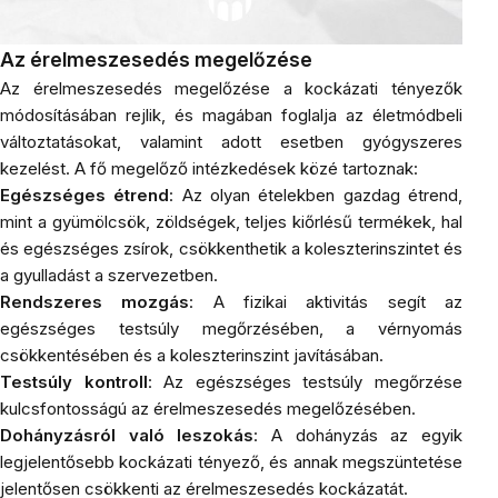
Az érelmeszesedés megelőzése
Az érelmeszesedés megelőzése a kockázati tényezők
módosításában rejlik, és magában foglalja az életmódbeli
változtatásokat, valamint adott esetben gyógyszeres
kezelést. A fő megelőző intézkedések közé tartoznak:
Egészséges étrend
: Az olyan ételekben gazdag étrend,
mint a gyümölcsök, zöldségek, teljes kiőrlésű termékek, hal
és egészséges zsírok, csökkenthetik a koleszterinszintet és
a gyulladást a szervezetben.
Rendszeres mozgás
: A fizikai aktivitás segít az
egészséges testsúly megőrzésében, a vérnyomás
csökkentésében és a koleszterinszint javításában.
Testsúly kontroll
: Az egészséges testsúly megőrzése
kulcsfontosságú az érelmeszesedés megelőzésében.
Dohányzásról való leszokás
: A dohányzás az egyik
legjelentősebb kockázati tényező, és annak megszüntetése
jelentősen csökkenti az érelmeszesedés kockázatát.