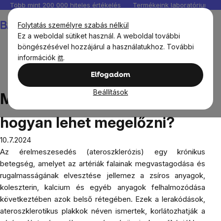
Ugrás
Több mint 200 000 hiteles értékelés
Termékeink laboratóriumban 
a
Kosár
Folytatás személyre szabás nélkül
fő
Ez a weboldal sütiket használ. A weboldal további
tartalomhoz
böngészésével hozzájárul a használatukhoz. További
információk
itt
.
Blog
Mi az az érelmeszesedés és hogyan lehet
Elfogadom
megelőzni?
Beállítások
Mi az az érelmeszesedés és
hogyan lehet megelőzni?
10.7.2024
Az érelmeszesedés (ateroszklerózis) egy krónikus
betegség, amelyet az artériák falainak megvastagodása és
rugalmasságának elvesztése jellemez a zsíros anyagok,
koleszterin, kalcium és egyéb anyagok felhalmozódása
következtében azok belső rétegében. Ezek a lerakódások,
ateroszklerotikus plakkok néven ismertek, korlátozhatják a