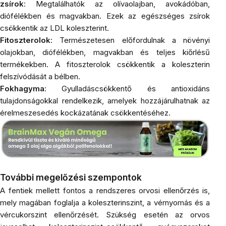
zsírok
: Megtalálhatók az
olívaolajban
, avokádóban,
diófélékben és magvakban
. Ezek az egészséges zsírok
csökkentik az LDL koleszterint.
Fitoszterolok
: Természetesen előfordulnak a növényi
olajokban,
diófélékben
,
magvakban
és teljes kiőrlésű
termékekben. A fitoszterolok csökkentik a koleszterin
felszívódását a bélben.
Fokhagyma
: Gyulladáscsökkentő és antioxidáns
tulajdonságokkal rendelkezik, amelyek hozzájárulhatnak az
érelmeszesedés kockázatának csökkentéséhez.
További megelőzési szempontok
A fentiek mellett fontos a rendszeres orvosi ellenőrzés is,
mely magában foglalja a koleszterinszint, a vérnyomás és a
vércukorszint ellenőrzését. Szükség esetén az orvos