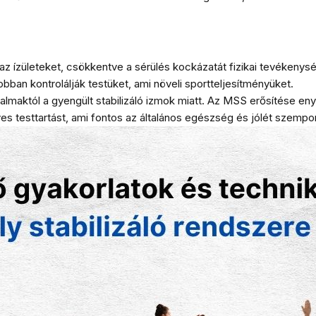
?
s az ízületeket, csökkentve a sérülés kockázatát fizikai tevékenys
bban kontrolálják testüket, ami növeli sportteljesítményüket.
lmaktól a gyengült stabilizáló izmok miatt. Az MSS erősítése eny
yes testtartást, ami fontos az általános egészség és jólét szempon