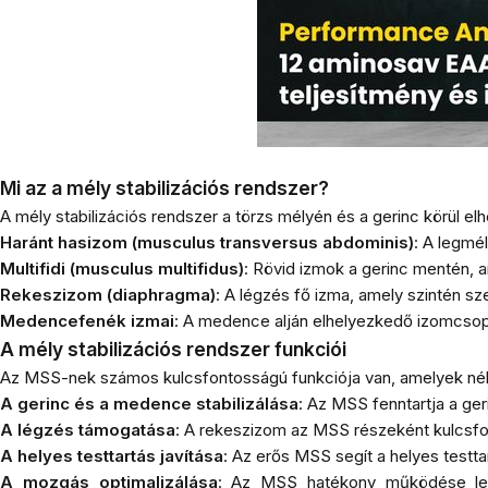
Mi az a mély stabilizációs rendszer?
A mély stabilizációs rendszer a törzs mélyén és a gerinc körül e
Haránt hasizom (
musculus transversus abdominis
)
: A legmél
Multifidi (
musculus multifidus
)
: Rövid izmok a gerinc mentén, 
Rekeszizom (
diaphragma
)
: A légzés fő izma, amely szintén sze
Medencefenék izmai
: A medence alján elhelyezkedő izomcsopo
A mély stabilizációs rendszer funkciói
Az MSS-nek számos kulcsfontosságú funkciója van, amelyek né
A gerinc és a medence stabilizálása
: Az MSS fenntartja a ge
A légzés támogatása
: A rekeszizom az MSS részeként kulcsfon
A helyes testtartás javítása
: Az erős MSS segít a helyes testt
A mozgás optimalizálása
: Az MSS hatékony működése lehe