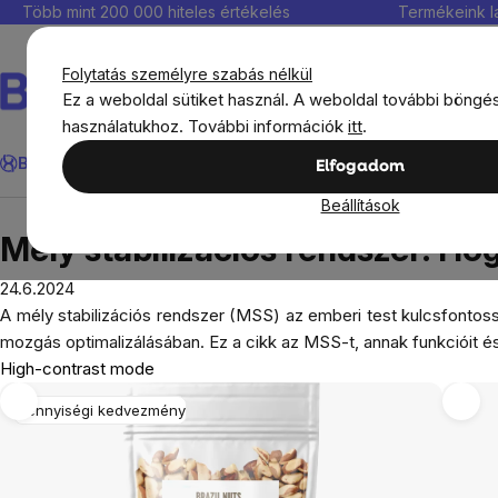
Ugrás
Több mint 200 000 hiteles értékelés
Termékeink l
a
fő
Folytatás személyre szabás nélkül
tartalomhoz
Ez a weboldal sütiket használ. A weboldal további böngé
használatukhoz. További információk
itt
.
Keresés
BrainMax®
Immunitás
Kedvezmények
Étrendkiegészít
Elfogadom
Beállítások
Blog
Mély stabilizációs rendszer: Hogyan és miér
Mély stabilizációs rendszer: Ho
24.6.2024
A mély stabilizációs rendszer (MSS) az emberi test kulcsfonto
mozgás optimalizálásában. Ez a cikk az MSS-t, annak funkcióit é
High-contrast mode
Mennyiségi kedvezmény