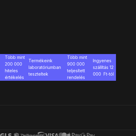
Több mint
Több mint
Termékeink
Ingyenes
200 000
900 000
laboratóriumban
szállítás
12
hiteles
teljesített
teszteltek
000
Ft-tól
értékelés
rendelés