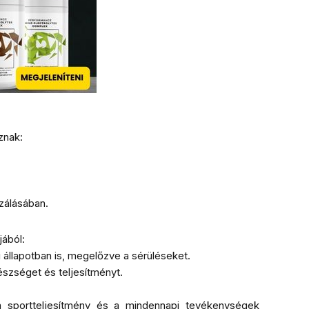
znak:
zálásában.
ából:
állapotban is, megelőzve a sérüléseket.
szséget és teljesítményt.
 sportteljesítmény és a mindennapi tevékenységek