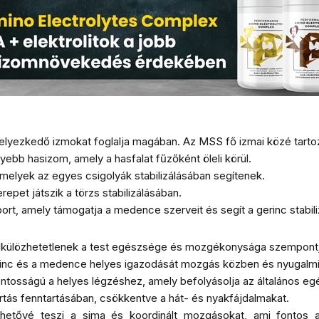
lhelyezkedő izmokat foglalja magában. Az MSS fő izmai közé tarto
yebb hasizom, amely a hasfalat fűzőként öleli körül.
amelyek az egyes csigolyák stabilizálásában segítenek.
repet játszik a törzs stabilizálásában.
rt, amely támogatja a medence szerveit és segít a gerinc stabili
lkülözhetetlenek a test egészsége és mozgékonysága szempontj
rinc és a medence helyes igazodását mozgás közben és nyugalmi 
tosságú a helyes légzéshez, amely befolyásolja az általános egé
artás fenntartásában, csökkentve a hát- és nyakfájdalmakat.
tővé teszi a sima és koordinált mozgásokat, ami fontos a