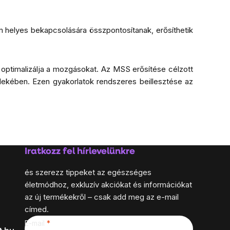
om helyes bekapcsolására összpontosítanak, erősíthetik
és optimalizálja a mozgásokat. Az MSS erősítése célzott
dekében. Ezen gyakorlatok rendszeres beillesztése az
Iratkozz fel hírlevelünkre
és szerezz tippeket az egészséges
életmódhoz, exkluzív akciókat és információkat
az új termékekről – csak add meg az e-mail
címed.
E-mail