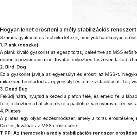
Hogyan lehet erősíteni a mély stabilizációs rendszert
Számos gyakorlat és technika létezik, amelyek hatékonyan erősí
1. Plank (deszka)
A plank kiváló gyakorlat az egész törzs, beleértve az MSS erősít
ebben a pozícióban minél tovább, miközben feszesen tartod a h
2. Bird-Dog
Ez a gyakorlat javítja az egyensúlyt és erősíti az MSS-t. Négykéz
miközben fenntartod az egyensúlyt és a törzs stabilitását. Térj vi
3. Dead Bug
Feküdj hátra, nyújtsd a kezed a plafon felé, és emeld fel a láb
felé, miközben a hát alsó része a padlóhoz van nyomva. Térj viss
4. Pilates
A pilates egy olyan edzésmódszer, amely a törzs erősítésére, 
Circles, kiválóak az MSS erősítésére.
TIPP: Az (nemcsak) a mély stabilizációs rendszer erősíté