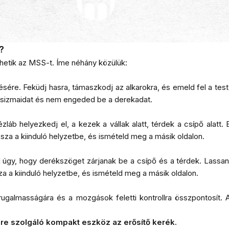
?
thetik az MSS-t. Íme néhány közülük:
ésére. Feküdj hasra, támaszkodj az alkarokra, és emeld fel a tes
asizmaidat és nem engeded be a derekadat.
láb helyezkedj el, a kezek a vállak alatt, térdek a csípő alatt. 
ssza a kiinduló helyzetbe, és ismételd meg a másik oldalon.
ad úgy, hogy derékszöget zárjanak be a csípő és a térdek. Lassan
za a kiinduló helyzetbe, és ismételd meg a másik oldalon.
rugalmasságára és a mozgások feletti kontrollra összpontosít. 
sére szolgáló kompakt eszköz az
erősítő kerék
.