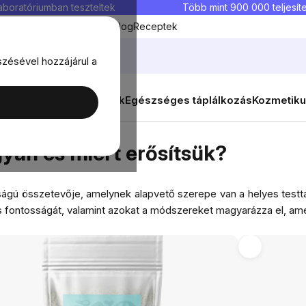
aboratóriumban teszteltek
Több mint 900 000 teljesíte
Kedvenc termékek
Blog
Receptek
szésével hozzájárul a
ők
Célok
Nők
Élelmiszerek
Egészséges táplálkozás
Kozmetiku
t erősítsük?
gyan és miért erősítsük?
sságú összetevője, amelynek alapvető szerepe van a helyes test
s fontosságát, valamint azokat a módszereket magyarázza el, ame