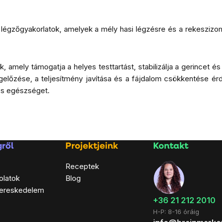
an légzőgyakorlatok, amelyek a mély hasi légzésre és a rekesziz
, amely támogatja a helyes testtartást, stabilizálja a gerincet 
gelőzése, a teljesítmény javítása és a fájdalom csökkentése ér
nos egészséget.
ről
Projektjeink
Kontakt
Receptek
olatok
Blog
ereskedelem
+36 21 212 2010
H-P: 8-16 óráig