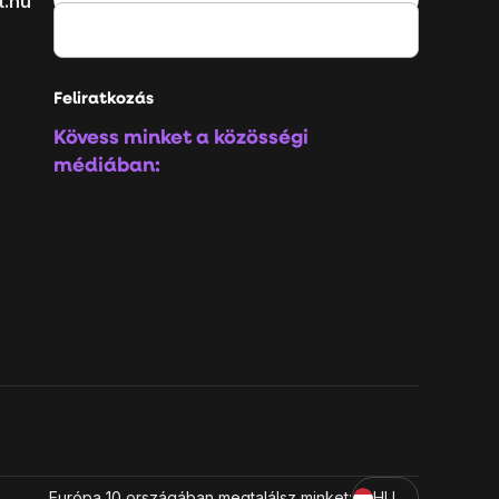
t.hu
Feliratkozás
Kövess minket a közösségi
médiában:
Európa 10 országában megtalálsz minket:
HU