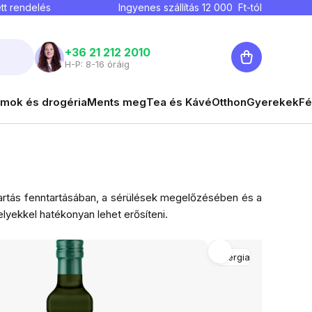
tt rendelés
Ingyenes szállítás
12 000
Ft-tól
Kosár
+36 21 212 2010
H-P: 8-16 óráig
mok és drogéria
Ments meg
Tea és Kávé
Otthon
Gyerekek
Fé
tartás fenntartásában, a sérülések megelőzésében és a
lyekkel hatékonyan lehet erősíteni.
Energia