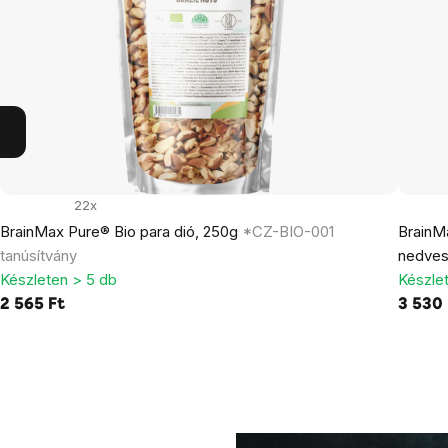
22x
BrainMax Pure® Bio para dió, 250g
*CZ-BIO-001
BrainMa
tanúsítvány
nedves
Készleten > 5 db
Készle
2 565 Ft
3 530 