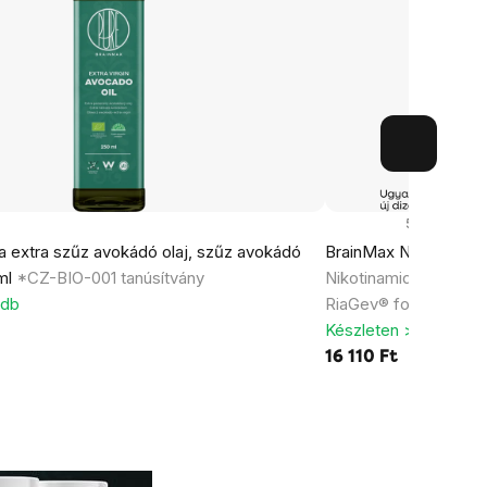
53x
a extra szűz avokádó olaj, szűz avokádó
BrainMax NAD+ RiaGe
 ml
*CZ-BIO-001 tanúsítvány
Nikotinamid-adenin-d
 db
RiaGev® formával
Készleten > 5 db
16 110 Ft