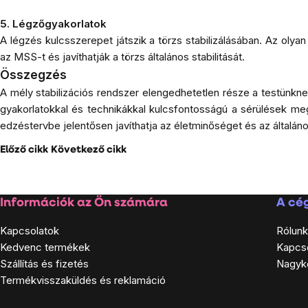
5. Légzőgyakorlatok
A légzés kulcsszerepet játszik a törzs stabilizálásában. Az oly
az MSS-t és javíthatják a törzs általános stabilitását.
Összegzés
A mély stabilizációs rendszer elengedhetetlen része a testünknek
gyakorlatokkal és technikákkal kulcsfontosságú a sérülések me
edzéstervbe jelentősen javíthatja az életminőséget és az általá
Előző cikk
Következő cikk
Lábléc
Információk az Ön számára
A cég
Kapcsolatok
Rólunk
Kedvenc termékek
Kapcs
Szállítás és fizetés
Nagyk
Termékvisszaküldés és reklamáció