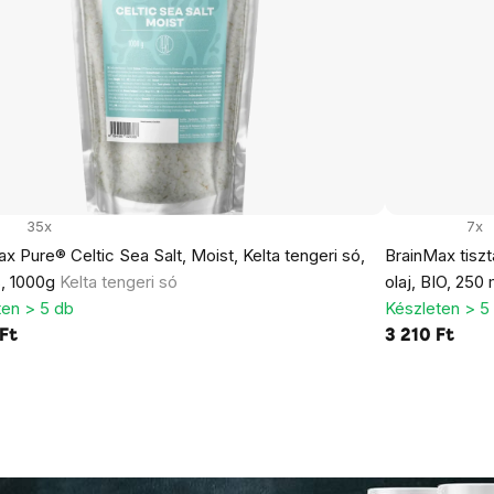
35x
7x
x Pure® Celtic Sea Salt, Moist, Kelta tengeri só,
BrainMax tiszt
, 1000g
Kelta tengeri só
olaj, BIO, 250
ten > 5 db
Készleten > 5
Ft
3 210 Ft