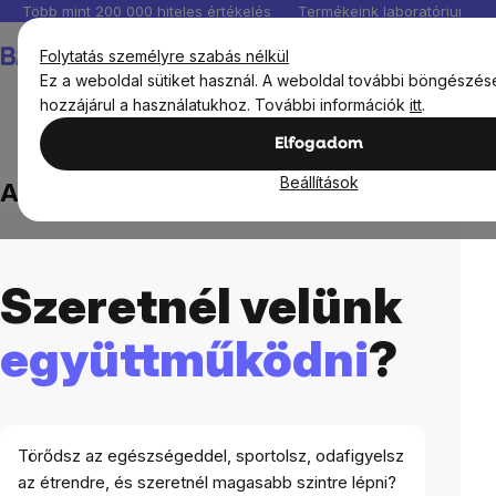
Ugrás
Több mint 200 000 hiteles értékelés
Termékeink laboratóriumban 
a
Kosár
Folytatás személyre szabás nélkül
fő
Ez a weboldal sütiket használ. A weboldal további böngészés
tartalomhoz
hozzájárul a használatukhoz. További információk
itt
.
Elfogadom
Az influencereknek
Beállítások
Az influencereknek
Szeretnél velünk
együttműködni
?
Törődsz az egészségeddel, sportolsz, odafigyelsz
az étrendre, és szeretnél magasabb szintre lépni?