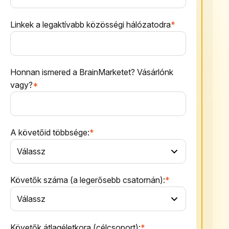
Linkek a legaktívabb közösségi hálózatodra
*
Honnan ismered a BrainMarketet? Vásárlónk
vagy?
*
A követőid többsége:
*
Követők száma (a legerősebb csatornán):
*
Követők átlagéletkora (célcsoport):
*