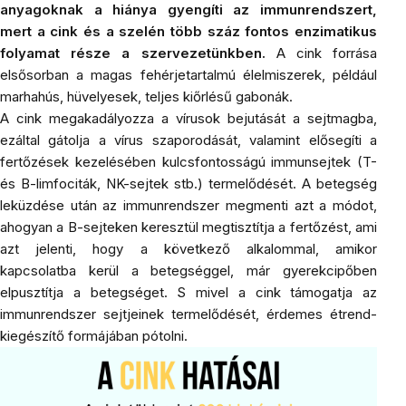
anyagoknak a hiánya gyengíti az immunrendszert,
mert a cink és a szelén több száz fontos enzimatikus
folyamat része a szervezetünkben.
A cink forrása
elsősorban a magas fehérjetartalmú élelmiszerek, például
marhahús, hüvelyesek, teljes kiőrlésű gabonák.
A cink megakadályozza a vírusok bejutását a sejtmagba,
ezáltal gátolja a vírus szaporodását, valamint elősegíti a
fertőzések kezelésében kulcsfontosságú immunsejtek (T-
és B-limfociták, NK-sejtek stb.) termelődését. A betegség
leküzdése után az immunrendszer megmenti azt a módot,
ahogyan a B-sejteken keresztül megtisztítja a fertőzést, ami
azt jelenti, hogy a következő alkalommal, amikor
kapcsolatba kerül a betegséggel, már gyerekcipőben
elpusztítja a betegséget. S mivel a cink támogatja az
immunrendszer sejtjeinek termelődését, érdemes étrend-
kiegészítő formájában pótolni.