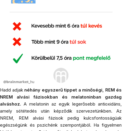
Hadd adjak
néhány egyszerű tippet a minőségi, REM és
NREM alvási fázisokban és
meIatoninban
gazdag
alváshoz.
A meIatonin az egyik legerősebb antioxidáns,
amely sötétedés után képződik szervezetünkben. Az
NREM, REM alvási fázisok pedig kulcsfontosságúak
egészségünk és pszichénk szempontjából. Ha figyelmen