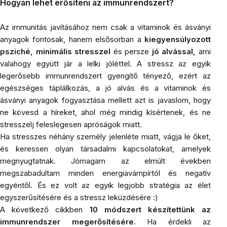
Hogyan lehet erősíteni az immunrendszert?
Az immunitás javításához nem csak a vitaminok és ásványi
anyagok fontosak, hanem elsősorban a
kiegyensúlyozott
psziché, minimális stresszel
és persze
jó alvással,
ami
valahogy együtt jár a lelki jóléttel. A stressz az egyik
legerősebb immunrendszert gyengítő tényező, ezért az
egészséges táplálkozás, a jó alvás és a vitaminok és
ásványi anyagok fogyasztása mellett azt is javaslom, hogy
ne kövesd a híreket, ahol még mindig kísértenek, és ne
stresszelj feleslegesen apróságok miatt.
Ha stresszes néhány személy jelenléte miatt, vágja le őket,
és keressen olyan társadalmi kapcsolatokat, amelyek
megnyugtatnak. Jómagam az elmúlt években
megszabadultam minden energiavámpírtól és negatív
egyéntől. És ez volt az egyik legjobb stratégia az élet
egyszerűsítésére és a stressz leküzdésére :)
A következő cikkben
10 módszert készítettünk az
immunrendszer megerősítésére.
Ha érdekli az