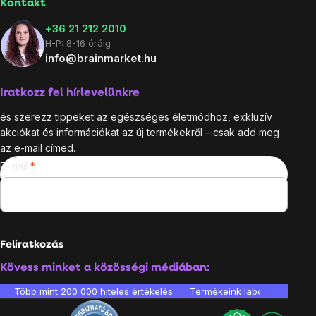
Kontakt
+36 21 212 2010
H-P: 8-16 óráig
info@brainmarket.hu
Iratkozz fel hírlevelünkre
és szerezz tippeket az egészséges életmódhoz, exkluzív
akciókat és információkat az új termékekről – csak add meg
az e-mail címed.
E-mail
Feliratkozás
Kövess minket a közösségi médiában:
Több mint 200 000 hiteles értékelés
Termékeink laboratóriumban 