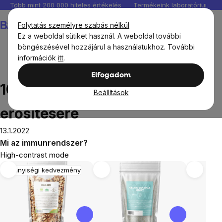
Ugrás
Több mint 200 000 hiteles értékelés
Termékeink laboratóriumban 
a
Kosár
Folytatás személyre szabás nélkül
fő
Ez a weboldal sütiket használ. A weboldal további
tartalomhoz
böngészésével hozzájárul a használatukhoz. További
információk
itt
.
Blog
10 módszer az immunitás erősítésére
Elfogadom
10 módszer az immunitás
Beállítások
erősítésére
13.1.2022
Mi az immunrendszer?
High-contrast mode
Mennyiségi kedvezmény