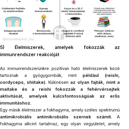
5) Élelmiszerek, amelyek fokozzák az
immunrendszer reakcióját
Az immunrendszerünkre pozitívan ható élelmiszerek közé
tartoznak a
gyógygombák
, mint
például (reishi,
cordyceps, shiitake)
. Különösen
az olyan fajták, mint a
maitake
és a
reishi
fokozzák a fehérvérsejtek
aktivitását, amelyek kulcsfontosságúak az erős
immunitáshoz.
Egy másik élelmiszer a fokhagyma, amely széles spektrumú
antimikrobiális antimikrobiális szernek számít.
A
fokhagyma
allicint tartalmaz, egy olyan vegyületet, amely