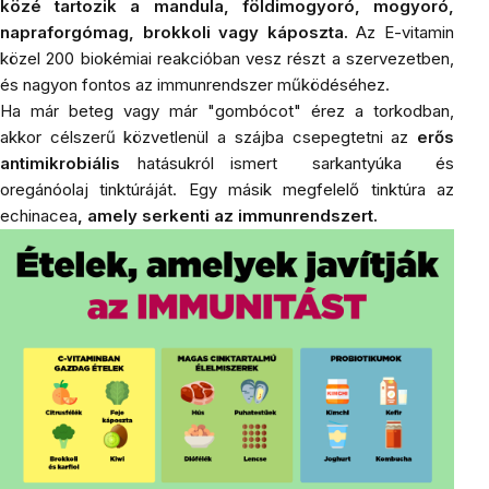
közé tartozik a
mandula
, földimogyoró, mogyoró,
napraforgómag
, brokkoli vagy káposzta.
Az E-vitamin
közel 200 biokémiai reakcióban vesz részt a szervezetben,
és nagyon fontos az immunrendszer működéséhez.
Ha már beteg vagy már "gombócot" érez a torkodban,
akkor célszerű közvetlenül a szájba csepegtetni az
erős
antimikrobiális
hatásukról ismert
s
arkantyúka
és
oregánóolaj
tinktúráját. Egy másik megfelelő tinktúra az
echinacea
, amely serkenti az immunrendszert.