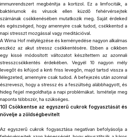
immunrendszert megbénítja a kortizol. Ez a limfociták, a
baktériumok és vírusok ellen küzdő fehérvérsejtek
számának csökkenésében mutatkozik meg. Saját érdeked
és egészséged, hogy amennyire csak tudod, csökkentsd a
napi stresszt mozgással vagy meditációval.
A Wima Hof mélylégzése és keményedése nagyon alkalmas
eszköz az akut stressz csökkentésére. Ebben a cikkben
egy kissé módosított változatot készítettem az azonnali
stresszcsökkentés érdekében. Vegyél 10 nagyon mély
levegőt és kifújod a kinti friss levegőn, majd tartsd vissza a
lélegzeted, amennyire csak tudod. A befejezés után azonnal
észreveszi, hogy a stressz és a feszültség alábbhagyott, és
hideg fejjel megoldhatja a napi problémákat. Ismételje meg
naponta többször, ha szükséges.
10) Csökkentse az egyszerű cukrok fogyasztását és
növelje a zöldségbevitelt
Az egyszerű cukrok fogyasztása negatívan befolyásolja a
fehérvérsejtek azon képességét, hogy elpusztítsák a káros