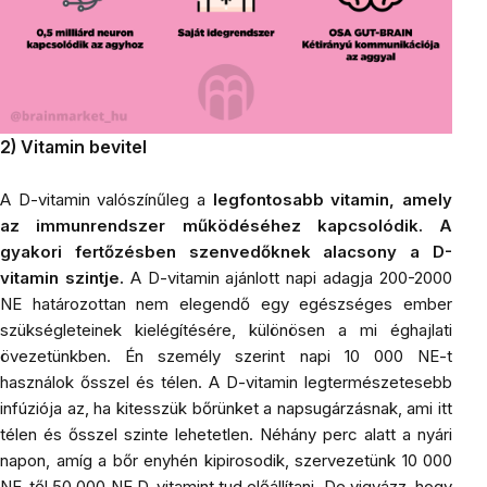
2) Vitamin bevitel
A
D-vitamin
valószínűleg a
legfontosabb vitamin, amely
az immunrendszer működéséhez kapcsolódik. A
gyakori fertőzésben szenvedőknek alacsony a D-
vitamin szintje.
A D-vitamin ajánlott napi adagja 200-2000
NE határozottan nem elegendő egy egészséges ember
szükségleteinek kielégítésére, különösen a mi éghajlati
övezetünkben. Én személy szerint napi 10 000 NE-t
használok ősszel és télen. A D-vitamin legtermészetesebb
infúziója az, ha kitesszük bőrünket a napsugárzásnak, ami itt
télen és ősszel szinte lehetetlen. Néhány perc alatt a nyári
napon, amíg a bőr enyhén kipirosodik, szervezetünk 10 000
NE-től 50 000 NE D-vitamint tud előállítani. De vigyázz, hogy