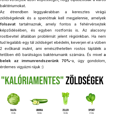
baktériumokat.
Az étrendben leggyakrabban a keresztes virágú
zöldségeknek és a spenótnak kell megjelennie, amelyek
folsavat
tartalmaznak, amely fontos a fehérvérsejtek
képződésében, és egyben rostforrás is. Az alacsony
rostbevitel általában problémát jelent régiónkban. Ha nem
tud legalább egy tál zöldséget ebédelni, keverjen el a vízben
2 evőkanál
inulint
, ami emészthetetlen rostos táplálék a
tetőben élő barátságos baktériumaink számára. És mivel
a
belek az immunrendszerünk 70%-
a, úgy gondolom,
érdemes vigyázni rájuk :)