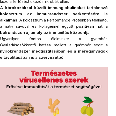
küzd a fertőzést okozó mikrobák ellen.
A kórokozókkal küzdő immunglobulinokat tartalmazó
kolosztrum
az immunrendszer serkentésére is
alkalmas.
A kolosztrum a
Performance Proteinben
található,
a natív savóval és kollagénnel együtt
pozitívan hat a
bélrendszerre, amely az immunitás központja.
Ugyanilyen fontos élelmiszer a gyömbér.
Gyulladáscsökkentő hatása mellett a
gyömbér
segít a
nyirokrendszer megtisztításában és a méreganyagok
eltávolításában is a szervezetből.