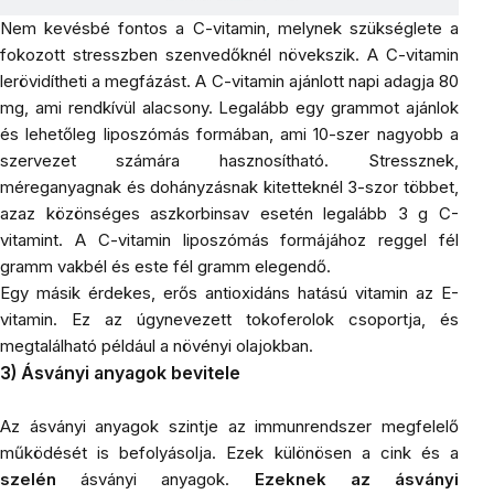
Nem kevésbé fontos a
C-vitamin
, melynek szükséglete a
fokozott stresszben szenvedőknél növekszik. A C-vitamin
lerövidítheti a megfázást. A C-vitamin ajánlott napi adagja 80
mg, ami rendkívül alacsony. Legalább egy grammot ajánlok
és lehetőleg liposzómás formában, ami 10-szer nagyobb a
szervezet számára hasznosítható. Stressznek,
méreganyagnak és dohányzásnak kitetteknél 3-szor többet,
azaz közönséges aszkorbinsav esetén legalább 3 g C-
vitamint. A C-vitamin liposzómás formájához reggel fél
gramm vakbél és este fél gramm elegendő.
Egy másik érdekes, erős antioxidáns hatású vitamin az E-
vitamin. Ez az úgynevezett tokoferolok csoportja, és
megtalálható például a növényi olajokban.
3) Ásványi anyagok bevitele
Az ásványi anyagok szintje az immunrendszer megfelelő
működését is befolyásolja. Ezek különösen a
cink
és a
szelén
ásványi anyagok.
Ezeknek az ásványi