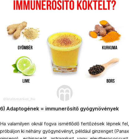
6) Adaptogének = immunerősítő gyógynövények
Ha valamilyen oknál fogva ismétlődő fertőzések lépnek fel,
próbáljon ki néhány gyógynövényt, például ginzenget (Panax
ginseng), echinaceát, astragalust vagy eleutherococcust.