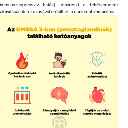
immunszuppresszív hatás), másrészt a fehérvérsejtek
aktivitásának fokozásával erősítheti a csökkent immunitást.