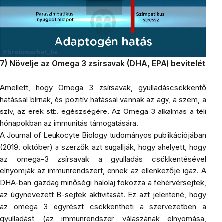
7) Növelje az Omega 3 zsírsavak (DHA, EPA) bevitelét
Amellett, hogy
Omega 3
zsírsavak, gyulladáscsökkentő
hatással bírnak, és pozitív hatással vannak az agy, a szem, a
szív, az erek stb. egészségére. Az Omega 3 alkalmas a téli
hónapokban az immunitás támogatására.
A Journal of Leukocyte Biology tudományos publikációjában
(2019. október) a szerzők azt sugallják, hogy ahelyett, hogy
az omega-3 zsírsavak a gyulladás csökkentésével
elnyomják az immunrendszert, ennek az ellenkezője igaz. A
DHA-ban gazdag minőségi halolaj
fokozza a fehérvérsejtek,
az úgynevezett B-sejtek aktivitását. Ez azt jelentené, hogy
az omega 3 egyrészt csökkentheti a szervezetben a
gyulladást (az immunrendszer válaszának elnyomása,