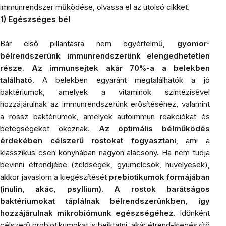
immunrendszer működése, olvassa el az utolsó cikket.
1) Egészséges bél
Bár első pillantásra nem egyértelmű,
gyomor-
bélrendszerünk immunrendszerünk elengedhetetlen
része. Az immunsejtek akár 70%-a a belekben
található.
A belekben egyaránt megtalálhatók a jó
baktériumok, amelyek a vitaminok szintézisével
hozzájárulnak az immunrendszerünk erősítéséhez, valamint
a rossz baktériumok, amelyek autoimmun reakciókat és
betegségeket okoznak.
Az optimális bélműködés
érdekében célszerű rostokat fogyasztani
, ami a
klasszikus cseh konyhában nagyon alacsony. Ha nem tudja
bevinni étrendjébe (zöldségek, gyümölcsök, hüvelyesek),
akkor javaslom a kiegészítését
prebiotikumok
formájában
(
inulin
,
akác
,
psyllium
).
A rostok barátságos
baktériumokat táplálnak bélrendszerünkben, így
hozzájárulnak mikrobiómunk egészségéhez.
Időnként
célszerű probiotikumokat is beiktatni, akár étrend-kiegészítő