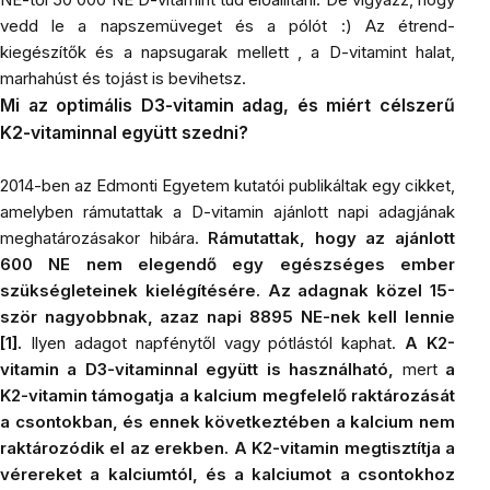
vedd le a napszemüveget és a pólót :) Az étrend-
kiegészítők és a napsugarak mellett , a D-vitamint halat,
marhahúst és tojást is bevihetsz.
Mi az optimális
D3-vitamin
adag, és miért célszerű
K2-vitaminnal
együtt szedni?
2014-ben az Edmonti Egyetem kutatói publikáltak egy cikket,
amelyben rámutattak a D-vitamin ajánlott napi adagjának
meghatározásakor hibára.
Rámutattak, hogy az ajánlott
600 NE nem elegendő egy egészséges ember
szükségleteinek kielégítésére. Az adagnak közel 15-
ször nagyobbnak, azaz napi 8895 NE-nek kell lennie
[1].
Ilyen adagot napfénytől vagy pótlástól kaphat.
A K2-
vitamin a D3-vitaminnal együtt is használható,
mert
a
K2-vitamin támogatja a kalcium megfelelő raktározását
a csontokban, és ennek következtében a kalcium nem
raktározódik el az erekben. A K2-vitamin megtisztítja a
vérereket a kalciumtól, és a kalciumot a csontokhoz