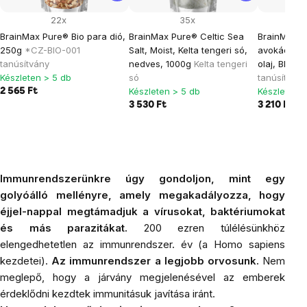
22x
35x
BrainMax Pure® Bio para dió,
BrainMax Pure® Celtic Sea
BrainMax ti
250g
*CZ-BIO-001
Salt, Moist, Kelta tengeri só,
avokádó ol
tanúsítvány
nedves, 1000g
Kelta tengeri
olaj, BIO, 
Készleten > 5 db
só
tanúsítvány
Készleten > 5 db
Készleten >
2 565 Ft
3 530 Ft
3 210 Ft
Immunrendszerünkre úgy gondoljon, mint egy
golyóálló mellényre, amely megakadályozza, hogy
éjjel-nappal megtámadjuk a vírusokat, baktériumokat
és más parazitákat.
200 ezren túlélésünkhöz
elengedhetetlen az immunrendszer. év (a Homo sapiens
kezdetei).
Az immunrendszer a legjobb orvosunk.
Nem
meglepő, hogy a járvány megjelenésével az emberek
érdeklődni kezdtek immunitásuk javítása iránt.