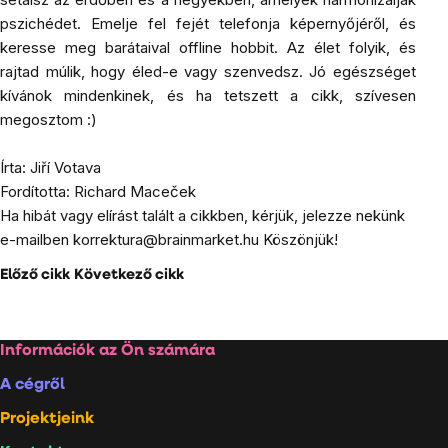
pszichédet. Emelje fel fejét telefonja képernyőjéről, és
keresse meg barátaival offline hobbit. Az élet folyik, és
rajtad múlik, hogy éled-e vagy szenvedsz. Jó egészséget
kívánok mindenkinek, és ha tetszett a cikk, szívesen
megosztom :)
Írta: Jiří Votava
Fordította: Richard Maceček
Ha hibát vagy elírást talált a cikkben, kérjük, jelezze nekünk
e-mailben
korrektura@brainmarket.hu
Köszönjük!
Előző cikk
Következő cikk
Lábléc
Információk az Ön számára
A cégről
Projektjeink