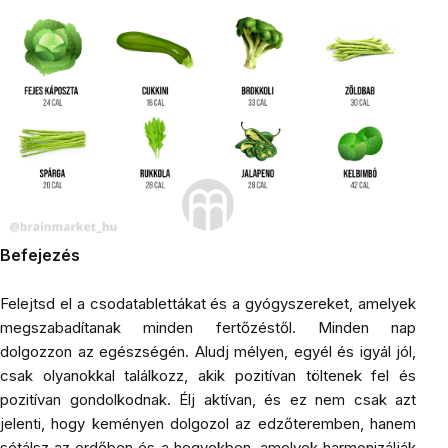
Befejezés
Felejtsd el a csodatablettákat és a gyógyszereket, amelyek
megszabadítanak minden fertőzéstől. Minden nap
dolgozzon az egészségén. Aludj mélyen, egyél és igyál jól,
csak olyanokkal találkozz, akik pozitívan töltenek fel és
pozitívan gondolkodnak. Élj aktívan, és ez nem csak azt
jelenti, hogy keményen dolgozol az edzőteremben, hanem
sétálsz az erdőben és a hegyekben, amelyek harmonizálják