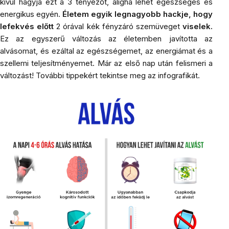
kívül hagyja ezt a 3 tényezőt, aligha lehet egészséges és
energikus egyén.
Életem egyik legnagyobb hackje, hogy
lefekvés előtt
2 órával
kék fényzáró szemüveget
viselek.
Ez az egyszerű változás az életemben javította az
alvásomat, és ezáltal az egészségemet, az energiámat és a
szellemi teljesítményemet. Már az első nap után felismeri a
változást! További tippekért tekintse meg az infografikát.