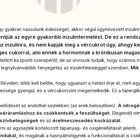
 gyakran nassolunk édességet, akkor végül úgynevezett inzulinrez
tjük az egyre gyakoribb inzulintermelést. De ez a rendsze
 inzulinra, és nem kapják meg a vércukrot úgy, ahogy kel
ges cukorral, ami ennek a hormonnak a krónikusan magas 
töltött központi szerepéről, de az orvosok tudják, hogy számos má
 a legnyilvánvalóbb fenyegetés az inzulinfelesleggel szemben.
Mik
Röviden: több kell belőle, hogy ugyanazt a hatást érje el, mint eg
épessége gyengül, és a vércukorszint megemelkedik. Ez a hipergli
elődését az endothel sejtekben (az erek belsejében).
A nitrogé
véráramláshoz és csökkentsék a feszültséget.
Elegendő nit
szívbetegségek
és az
érelmeszesedés kockázatát.
i az agysejtek korlátozott tápanyag- és oxigénellátását jelenti.
indukál,
és magának a hasnyálmirigynek a funkcionalitását is csökk