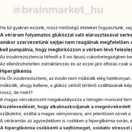
Ha túl gyakran eszünk, rossz minőségű ételeket fogyasztunk, vagy
A véráram folyamatos glükózzal való elárasztásával serken
amikor szervezetünk sejtjei nem reagálnak megfelelően az
kell pumpálnia, hogy megbirkózzon a vérben lévő felesle
Az inzulinrezisztencia hírhedt a II-es típusú cukorbetegségben be
Az ellenőrizhetetlen zsírraktározás és az ezzel járó elhízás csak
Hiperglikémia
Ha Ön inzulinrezisztens, az inzulin nem működik elég hatékonyan. 
működik, ahogy kellene, a glükóz vérből történő szállításának k
rossz, de miért?
A magas vércukorszint megakadályozza a nitrogén-monoxid term
kiszélesedését, hogy alkalmazkodjanak a megnövekedett 
szűkületre, ezáltal a magas vérnyomásra, ami jelentősen növeli a
A véráramlás az agysejtekben is csökken a hiperglikémia során, am
A hiperglikémia csökkenti a sejttömeget, oxidatív stresszt 