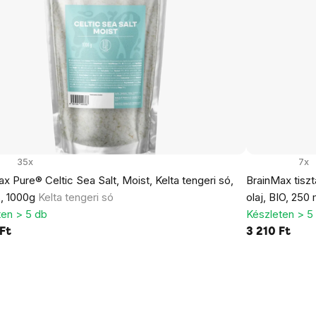
35x
7x
x Pure® Celtic Sea Salt, Moist, Kelta tengeri só,
BrainMax tiszt
, 1000g
Kelta tengeri só
olaj, BIO, 250
ten > 5 db
Készleten > 5
Ft
3 210 Ft