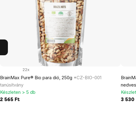
22x
BrainMax Pure® Bio para dió, 250g
*CZ-BIO-001
BrainMa
tanúsítvány
nedves
Készleten > 5 db
Készle
2 565 Ft
3 530 