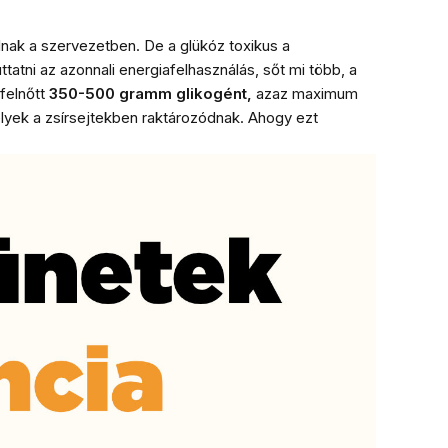
nak a szervezetben. De a glükóz toxikus a
atni az azonnali energiafelhasználás, sőt mi több, a
felnőtt
350-500 gramm glikogént,
azaz maximum
elyek a zsírsejtekben raktározódnak. Ahogy ezt