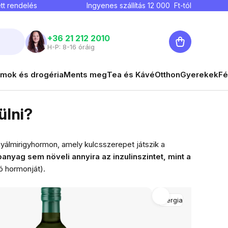
tt rendelés
Ingyenes szállítás
12 000
Ft-tól
Kosár
+36 21 212 2010
H-P: 8-16 óráig
mok és drogéria
Ments meg
Tea és Kávé
Otthon
Gyerekek
Fé
ülni?
nyálmirigyhormon, amely kulcsszerepet játszik a
nyag sem növeli annyira az inzulinszintet, mint a
zó hormonját).
Energia