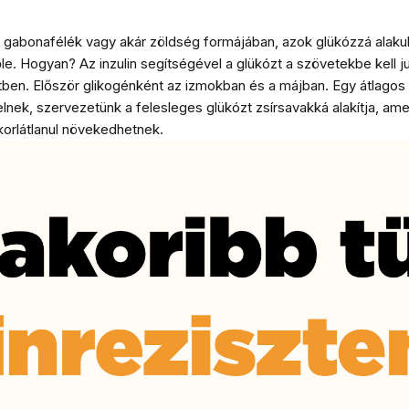
 gabonafélék vagy akár zöldség formájában, azok glükózzá alakul
 Hogyan? Az inzulin segítségével a glükózt a szövetekbe kell jutt
tben. Először glikogénként az izmokban és a májban. Egy átlagos 
elnek, szervezetünk a felesleges glükózt zsírsavakká alakítja, am
 korlátlanul növekedhetnek.