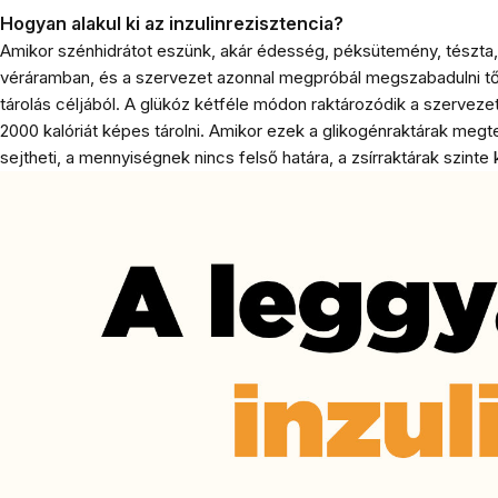
Hogyan alakul ki az inzulinrezisztencia?
Amikor szénhidrátot eszünk, akár édesség, péksütemény, tészta,
véráramban, és a szervezet azonnal megpróbál megszabadulni tőle.
tárolás céljából. A glükóz kétféle módon raktározódik a szerveze
2000 kalóriát képes tárolni. Amikor ezek a glikogénraktárak megt
sejtheti, a mennyiségnek nincs felső határa, a zsírraktárak szinte