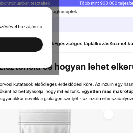
aboratóriumban teszteltek
Több mint 900 000 teljesíte
Kedvenc termékek
Blog
Receptek
szésével hozzájárul a
ők
Célok
Nők
Élelmiszerek
Egészséges táplálkozás
Kozmetiku
s hogyan lehet elkerülni?
zisztencia és hogyan lehet elker
orvosi kutatások elsődleges érdeklődési köre. Az inzulin egy has
főként az befolyásolja, hogy mit eszünk.
Egyetlen más makrotápa
 ugyanakkor növelik a glukagon szintjét - az inzulin ellenszabályo