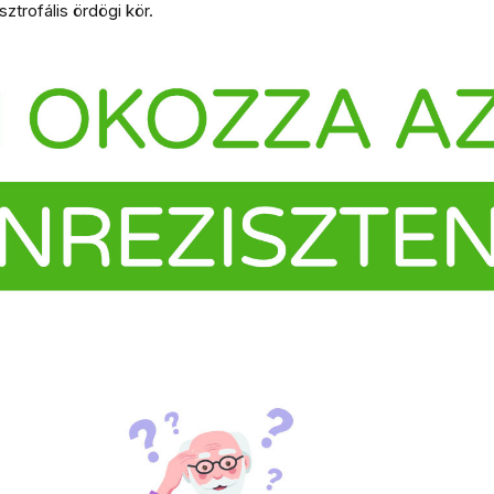
ztrofális ördögi kör.