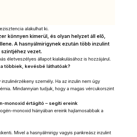
isztencia alakulhat ki.
r könnyen kimerül, és olyan helyzet áll elő,
lene. A hasnyálmirigynek ezután több inzulint
szintjéhez vezet.
s életveszélyes állapot kialakulásához is hozzájárul.
 a többiek, kevésbé láthatóak?
y inzulinérzékeny személy. Ha az inzulin nem úgy
kémia. Mindannyian tudjuk, hogy a magas vércukorszint
n-monoxid értágító – segíti ereink
rogén-monoxid hiányában ereink hajlamosabbak a
enti. Mivel a hasnyálmirigy vagyis pankreász inzulint