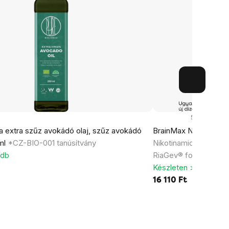
53x
a extra szűz avokádó olaj, szűz avokádó
BrainMax NAD+ RiaGe
 ml
*CZ-BIO-001 tanúsítvány
Nikotinamid-adenin-d
 db
RiaGev® formával
Készleten > 5 db
16 110 Ft