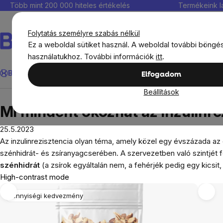
Ugrás
Több mint 200 000 hiteles értékelés
Termékeink l
a
fő
Folytatás személyre szabás nélkül
tartalomhoz
Ez a weboldal sütiket használ. A weboldal további böngé
használatukhoz. További információk
itt
.
Keresés
BrainMax®
Immunitás
Kedvezmények
Étrendkiegészít
Elfogadom
Beállítások
Blog
Mi mindent okozhat az inzulinrezisztencia é
Mi mindent okozhat az inzulinre
25.5.2023
Az inzulinrezisztencia olyan téma, amely közel egy évszázada az 
szénhidrát- és zsíranyagcserében. A szervezetben való szintjét 
szénhidrát
(a zsírok egyáltalán nem, a fehérjék pedig egy kicsit,
High-contrast mode
Mennyiségi kedvezmény