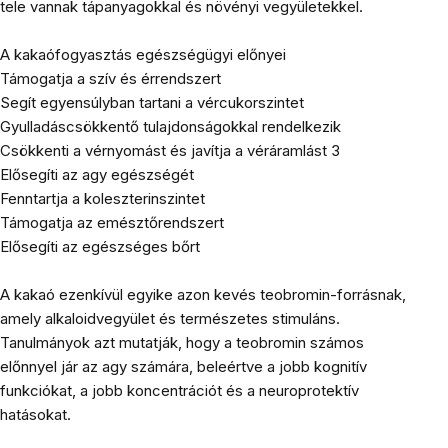
tele vannak tápanyagokkal és növényi vegyületekkel.
A kakaófogyasztás egészségügyi előnyei
Támogatja a szív és érrendszert
Segít egyensúlyban tartani a vércukorszintet
Gyulladáscsökkentő tulajdonságokkal rendelkezik
Csökkenti a vérnyomást és javítja a véráramlást 3
Elősegíti az agy egészségét
Fenntartja a koleszterinszintet
Támogatja az emésztőrendszert
Elősegíti az egészséges bőrt
A kakaó ezenkívül egyike azon kevés teobromin-forrásnak,
amely alkaloidvegyület és természetes stimuláns.
Tanulmányok azt mutatják, hogy a teobromin számos
előnnyel jár az agy számára, beleértve a jobb kognitív
funkciókat, a jobb koncentrációt és a neuroprotektív
hatásokat.