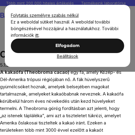
Ugrás
Több mint 200 000 hiteles értékelés
Termékeink laboratóriumban 
a
Kosár
Folytatás személyre szabás nélkül
fő
Ez a weboldal sütiket használ. A weboldal további
tartalomhoz
böngészésével hozzájárul a használatukhoz. További
információk
itt
.
Blog
Cacao - Kakaó hatása
Elfogadom
Cacao - Kakaó hatása
Beállítások
5.1.2022
A
kakaófa
(Theobroma cacao)
egy fa, amely Közép- és
Dél-Amerika trópusi régiójában nő. A fák hüvelyszerű
gyümölcsöket hoznak, amelyek belsejében magokat
tartalmaznak, amelyeket kakaóbabnak neveznek. A kakaófa
körülbelül három éves növekedés után kezd hüvelyeket
termelni. A Theobroma görög fordításban azt jelenti, hogy
„az istenek tápláléka”, ami azt a tiszteletet tükrözi, amelyet
Amerika őslakosai tiszteltek a kakaó iránt. Ezeken a
területeken több mint 3000 évvel ezelőtt a kakaót