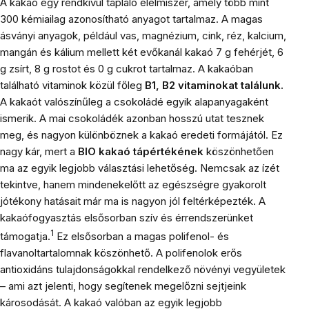
A kakaó egy rendkívül tápláló élelmiszer, amely több mint
300 kémiailag azonosítható anyagot tartalmaz. A magas
ásványi anyagok, például vas, magnézium, cink, réz, kalcium,
mangán és kálium mellett két evőkanál kakaó 7 g fehérjét, 6
g zsírt, 8 g rostot és 0 g cukrot tartalmaz. A kakaóban
található vitaminok közül főleg
B1, B2 vitaminokat találunk.
A kakaót valószínűleg a csokoládé egyik alapanyagaként
ismerik. A mai csokoládék azonban hosszú utat tesznek
meg, és nagyon különböznek a kakaó eredeti formájától. Ez
nagy kár, mert a
BIO kakaó
tápértékének
köszönhetően
ma az egyik legjobb választási lehetőség. Nemcsak az ízét
tekintve, hanem mindenekelőtt az egészségre gyakorolt ​​
jótékony hatásait már ma is nagyon jól feltérképezték. A
kakaófogyasztás elsősorban szív és érrendszerünket
1
támogatja.
Ez elsősorban a magas polifenol- és
flavanoltartalomnak köszönhető. A polifenolok erős
antioxidáns tulajdonságokkal rendelkező növényi vegyületek
– ami azt jelenti, hogy segítenek megelőzni sejtjeink
károsodását. A kakaó valóban az egyik legjobb