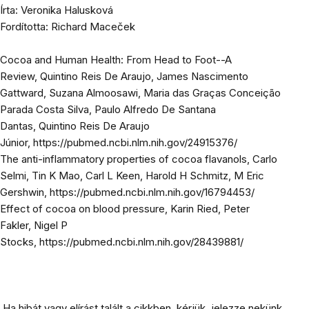
Írta: Veronika Halusková
Fordította: Richard Maceček
Cocoa and Human Health: From Head to Foot--A
Review,
Quintino Reis De Araujo,
James Nascimento
Gattward,
Suzana Almoosawi,
Maria das Graças Conceição
Parada Costa Silva,
Paulo Alfredo De Santana
Dantas,
Quintino Reis De Araujo
Júnior,
https://pubmed.ncbi.nlm.nih.gov/24915376/
The anti-inflammatory properties of cocoa flavanols, Carlo
Selmi,
Tin K Mao,
Carl L Keen,
Harold H Schmitz,
M Eric
Gershwin,
https://pubmed.ncbi.nlm.nih.gov/16794453/
Effect of cocoa on blood pressure,
Karin Ried,
Peter
Fakler,
Nigel P
Stocks,
https://pubmed.ncbi.nlm.nih.gov/28439881/
Ha hibát vagy elírást talált a cikkben, kérjük, jelezze nekünk