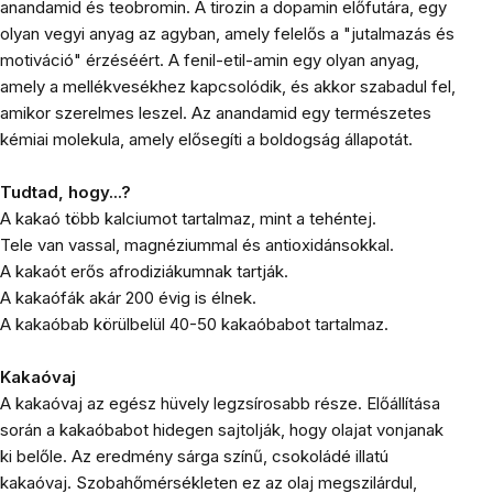
anandamid és teobromin. A tirozin a dopamin előfutára, egy
olyan vegyi anyag az agyban, amely felelős a "jutalmazás és
motiváció" érzéséért. A fenil-etil-amin egy olyan anyag,
amely a mellékvesékhez kapcsolódik, és akkor szabadul fel,
amikor szerelmes leszel. Az anandamid egy természetes
kémiai molekula, amely elősegíti a boldogság állapotát.
Tudtad, hogy...?
A kakaó több kalciumot tartalmaz, mint a tehéntej.
Tele van vassal, magnéziummal és antioxidánsokkal.
A kakaót erős afrodiziákumnak tartják.
A kakaófák akár 200 évig is élnek.
A kakaóbab körülbelül 40-50 kakaóbabot tartalmaz.
Kakaóvaj
A kakaóvaj az egész hüvely legzsírosabb része. Előállítása
során a kakaóbabot hidegen sajtolják, hogy olajat vonjanak
ki belőle. Az eredmény sárga színű, csokoládé illatú
kakaóvaj. Szobahőmérsékleten ez az olaj megszilárdul,