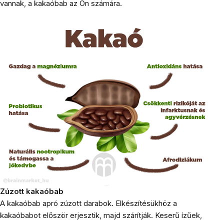
vannak, a kakaóbab az Ön számára.
Zúzott kakaóbab
A kakaóbab apró zúzott darabok. Elkészítésükhöz a
kakaóbabot először erjesztik, majd szárítják. Keserű ízűek,