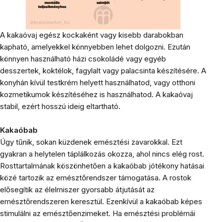
A kakaóvaj egész kockaként vagy kisebb darabokban
kapható, amelyekkel könnyebben lehet dolgozni. Ezután
könnyen használható házi csokoládé vagy egyéb
desszertek, koktélok, fagylalt vagy palacsinta készítésére. A
konyhán kívül testkrém helyett használhatod, vagy otthoni
kozmetikumok készítéséhez is használhatod. A kakaóvaj
stabil, ezért hosszú ideig eltartható.
Kakaóbab
Úgy tűnik, sokan küzdenek emésztési zavarokkal. Ezt
gyakran a helytelen táplálkozás okozza, ahol nincs elég rost.
Rosttartalmának köszönhetően a kakaóbab jótékony hatásai
közé tartozik az emésztőrendszer támogatása. A rostok
elősegítik az élelmiszer gyorsabb átjutását az
emésztőrendszeren keresztül. Ezenkívül a kakaóbab képes
stimulálni az emésztőenzimeket. Ha emésztési problémái