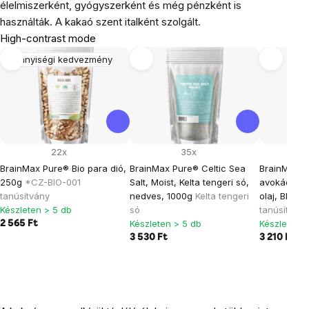
élelmiszerként, gyógyszerként és még pénzként is
használták. A kakaó szent italként szolgált.
High-contrast mode
Mennyiségi kedvezmény
22x
35x
BrainMax Pure® Bio para dió,
BrainMax Pure® Celtic Sea
BrainMax ti
250g
*CZ-BIO-001
Salt, Moist, Kelta tengeri só,
avokádó ol
tanúsítvány
nedves, 1000g
Kelta tengeri
olaj, BIO, 
Készleten > 5 db
só
tanúsítvány
Készleten > 5 db
Készleten >
2 565 Ft
3 530 Ft
3 210 Ft