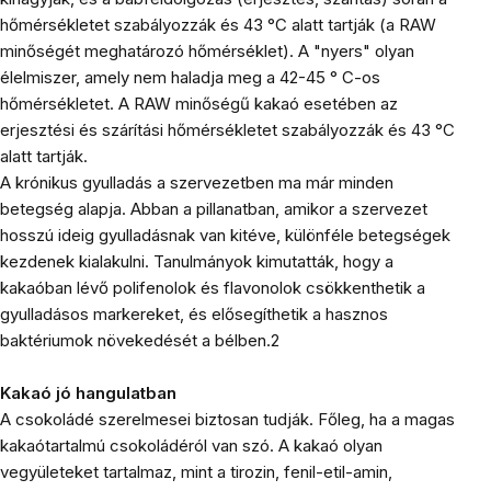
hőmérsékletet szabályozzák és 43 °C alatt tartják (a RAW
minőségét meghatározó hőmérséklet). A "nyers" olyan
élelmiszer, amely nem haladja meg a 42-45 ° C-os
hőmérsékletet. A RAW minőségű kakaó esetében az
erjesztési és szárítási hőmérsékletet szabályozzák és 43 °C
alatt tartják.
A krónikus gyulladás a szervezetben ma már minden
betegség alapja. Abban a pillanatban, amikor a szervezet
hosszú ideig gyulladásnak van kitéve, különféle betegségek
kezdenek kialakulni. Tanulmányok kimutatták, hogy a
kakaóban lévő polifenolok és flavonolok csökkenthetik a
gyulladásos markereket, és elősegíthetik a hasznos
baktériumok növekedését a bélben.2
Kakaó jó hangulatban
A csokoládé szerelmesei biztosan tudják. Főleg, ha a magas
kakaótartalmú csokoládéról van szó. A kakaó olyan
vegyületeket tartalmaz, mint a tirozin, fenil-etil-amin,