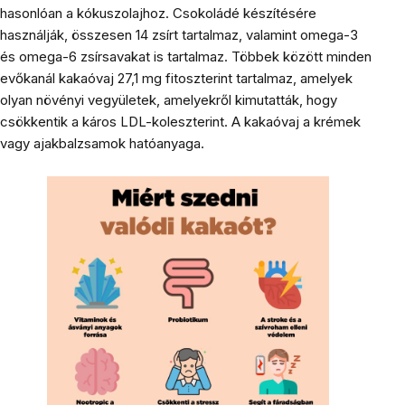
hasonlóan a kókuszolajhoz. Csokoládé készítésére
használják, összesen 14 zsírt tartalmaz, valamint omega-3
és omega-6 zsírsavakat is tartalmaz. Többek között minden
evőkanál kakaóvaj 27,1 mg fitoszterint tartalmaz, amelyek
olyan növényi vegyületek, amelyekről kimutatták, hogy
csökkentik a káros LDL-koleszterint. A kakaóvaj a krémek
vagy ajakbalzsamok hatóanyaga.