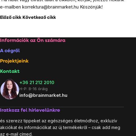
e-mailben
korrektura@brainmarket.hu
Köszönjük!
Előző cikk
Következő cikk
Lábléc
Információk az Ön számára
A cégről
Projektjeink
Kontakt
+36 21 212 2010
H-P: 8-16 óráig
info@brainmarket.hu
Iratkozz fel hírlevelünkre
és szerezz tippeket az egészséges életmódhoz, exkluzív
akciókat és információkat az új termékekről – csak add meg
az e-mail címed.