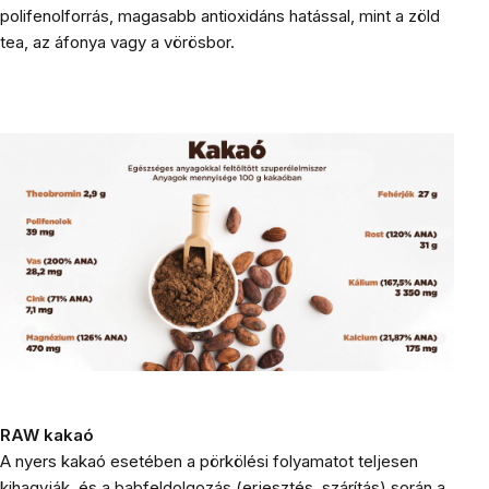
polifenolforrás, magasabb antioxidáns hatással, mint a zöld
tea, az áfonya vagy a vörösbor.
RAW kakaó
A nyers kakaó esetében a pörkölési folyamatot teljesen
kihagyják, és a babfeldolgozás (erjesztés, szárítás) során a