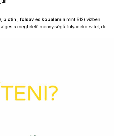
jük.
,
biotin
,
folsav
és
kobalamin
mint B12) vízben
ükséges a megfelelő mennyiségű folyadékbevitel, de