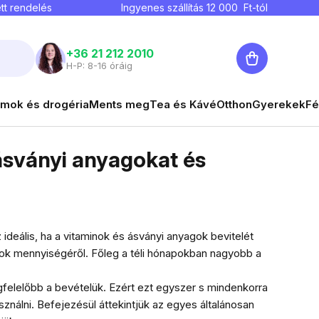
tt rendelés
Ingyenes szállítás
12 000
Ft-tól
Kosár
+36 21 212 2010
H-P: 8-16 óráig
mok és drogéria
Ments meg
Tea és Kávé
Otthon
Gyerekek
Fé
ásványi anyagokat és
deális, ha a vitaminok és ásványi anyagok bevitelét
ok mennyiségéről. Főleg a téli hónapokban nagyobb a
felelőbb a bevételük. Ezért ezt egyszer s mindenkorra
ználni. Befejezésül áttekintjük az egyes általánosan