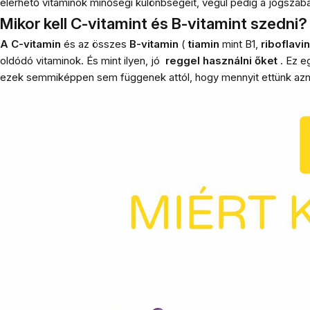
elérhető vitaminok minőségi különbségeit, végül pedig a jogszabá
Mikor kell C-vitamint és B-vitamint szedni?
A C-vitamin
és az összes
B-vitamin
(
tiamin
mint B1,
riboflavin
oldódó vitaminok. És mint ilyen, jó
reggel használni őket
. Ez e
ezek semmiképpen sem függenek attól, hogy mennyit ettünk azn