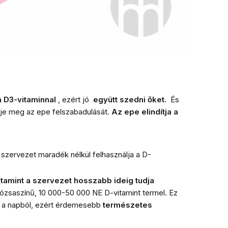
a D3-vitaminnal
, ezért jó
együtt szedni őket.
És
zdje meg az epe felszabadulását.
Az epe elindítja a
 szervezet maradék nélkül felhasználja a D-
itamint a szervezet hosszabb ideig tudja
rózsaszínű, 10 000-50 000 NE D-vitamint termel. Ez
 a napból, ezért érdemesebb
természetes