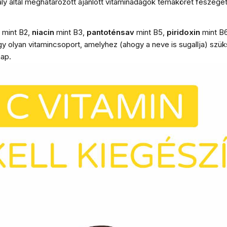
ly által meghatározott ajánlott vitaminadagok témakörét feszeget
mint B2,
niacin
mint B3,
pantoténsav
mint B5,
piridoxin
mint B6
gy olyan vitamincsoport, amelyhez (ahogy a neve is sugallja) sz
ap.