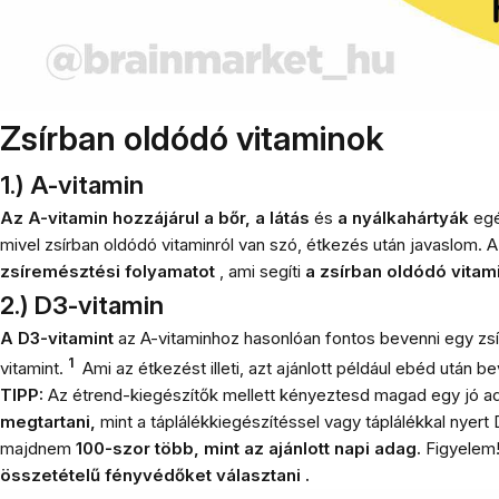
Zsírban oldódó vitaminok
1.) A-vitamin
Az A-vitamin hozzájárul a bőr, a látás
és
a nyálkahártyák
egé
mivel zsírban oldódó vitaminról van szó, étkezés után javaslom.
zsíremésztési folyamatot
, ami segíti
a
zsírban oldódó vitam
2.) D3-vitamin
A D3-vitamint
az A-vitaminhoz hasonlóan fontos bevenni egy zsír
1
vitamint.
Ami az étkezést illeti, azt ajánlott például ebéd után 
TIPP:
Az étrend-kiegészítők mellett kényeztesd magad egy jó ada
megtartani,
mint a táplálékkiegészítéssel vagy táplálékkal nyer
majdnem
100-szor több, mint az ajánlott napi adag.
Figyelem
összetételű
fényvédőket választani .