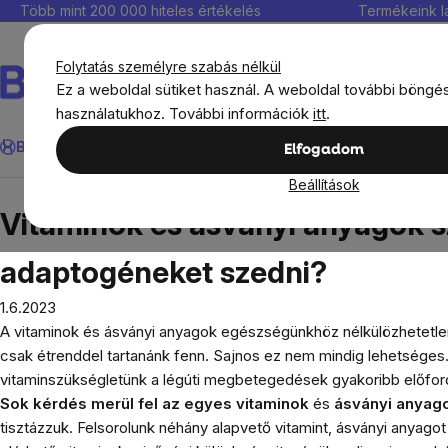
Ugrás
Több mint 200 000 hiteles értékelés
Termékeink l
a
fő
Folytatás személyre szabás nélkül
tartalomhoz
Ez a weboldal sütiket használ. A weboldal további böngé
használatukhoz. További információk
itt
.
Keresés
BrainMax®
Immunitás
Kedvezmények
Étrendkiegészít
Elfogadom
Beállítások
Blog
Vitaminok és ásványi anyagok szedése. Mik
Vitaminok és ásványi anyagok sz
adaptogéneket szedni?
1.6.2023
A vitaminok és ásványi anyagok egészségünkhöz nélkülözhetetlen 
csak étrenddel tartanánk fenn. Sajnos ez nem mindig lehetsége
vitaminszükségletünk a légúti megbetegedések gyakoribb előford
Sok kérdés merül fel az egyes vitaminok
és
ásványi anyag
tisztázzuk. Felsorolunk néhány alapvető vitamint, ásványi anyago