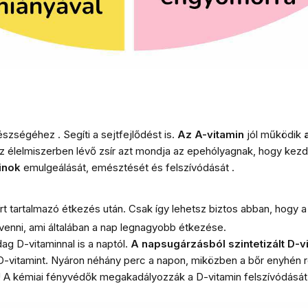
szségéhez . Segíti a sejtfejlődést is.
Az A-vitamin
jól működik
 Az élelmiszerben lévő zsír azt mondja az epehólyagnak, hogy ke
inok
emulgeálását, emésztését és felszívódását .
t tartalmazó étkezés után. Csak így lehetsz biztos abban, hogy a
bevenni, ami általában a nap legnagyobb étkezése.
g D-vitaminnal is a naptól.
A napsugárzásból szintetizált D-v
t D-vitamint. Nyáron néhány perc a napon, miközben a bőr enyhén 
!
A kémiai fényvédők megakadályozzák a D-vitamin felszívódását