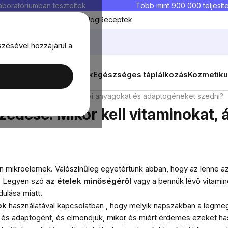
aboratóriumban teszteltek
Több mint 900 000 teljesíte
Kedvenc termékek
Blog
Receptek
szésével hozzájárul a
ők
Célok
Nők
Élelmiszerek
Egészséges táplálkozás
Kozmetiku
or kell vitaminokat, ásványi anyagokat és adaptogéneket szedni?
edése. Mikor kell vitaminokat, 
mikroelemek. Valószínűleg egyetértünk abban, hogy az lenne az i
s. Legyen szó
az ételek minőségéről
vagy a bennük lévő vitamin
ulása miatt.
ok
használatával kapcsolatban , hogy melyik napszakban a legmeg
t és adaptogént, és elmondjuk, mikor és miért érdemes ezeket has