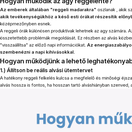
Hogyan működik az agy reggelente?
Az emberek általában "reggeli madarakra"
oszlanak
, akik s
akik tevékenységükhöz a késő esti órákat részesítik előny
középmezőnyben esnek.
A reggeli órák különösen produktívak lehetnek az agy számára. Az
összetettebb problémák megoldását. Ez részben az alvás közbe
"visszaállítsa" az előző napi információkat.
Az energiaszabályoz
szembenézni a napi kihívásokkal.
Hogyan működjünk a lehető leghatékonya
1.) Állítson be reális alvási ütemtervet
A hatékony reggeli felkelés kulcsa a megfelelő és minőségi éjsza
alvás hossza is fontos, ha hosszan tartó alváshiányban szenved,