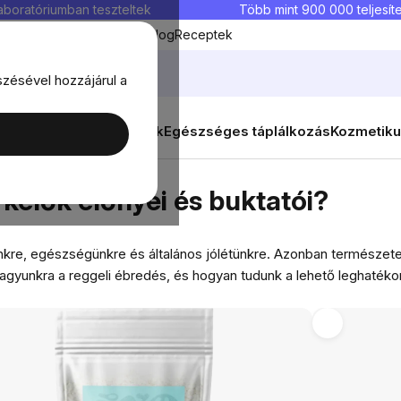
aboratóriumban teszteltek
Több mint 900 000 teljesíte
Kedvenc termékek
Blog
Receptek
szésével hozzájárul a
ők
Célok
Nők
Élelmiszerek
Egészséges táplálkozás
Kozmetiku
yei és buktatói?
 kelők előnyei és buktatói?
nkre, egészségünkre és általános jólétünkre. Azonban természete
 agyunkra a reggeli ébredés, és hogyan tudunk a lehető leghaté