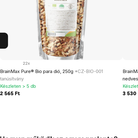
22x
BrainMax Pure® Bio para dió, 250g
*CZ-BIO-001
BrainMa
tanúsítvány
nedves
Készleten > 5 db
Készle
2 565 Ft
3 530 