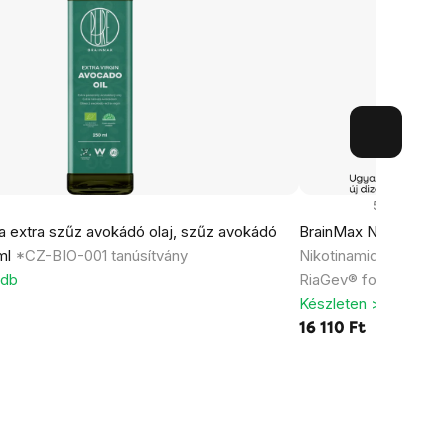
53x
a extra szűz avokádó olaj, szűz avokádó
BrainMax NAD+ RiaGe
 ml
*CZ-BIO-001 tanúsítvány
Nikotinamid-adenin-d
 db
RiaGev® formával
Készleten > 5 db
16 110 Ft