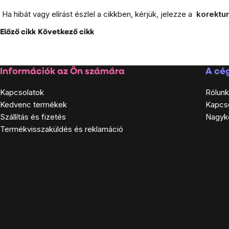
Ha hibát vagy elírást észlel a cikkben, kérjük, jelezze a
korektu
Előző cikk
Következő cikk
Lábléc
Információk az Ön számára
A cég
Kapcsolatok
Rólunk
Kedvenc termékek
Kapcs
Szállítás és fizetés
Nagyk
Termékvisszaküldés és reklamáció