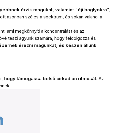
yebbnek érzik magukat, valamint "éji baglyokra",
zött azonban széles a spektrum, és sokan valahol a
nt, ami megkönnyíti a koncentrálást és az
vé teszi agyunk számára, hogy feldolgozza és
ébernek érezni magunkat, és készen állunk
, hogy támogassa belső cirkadián ritmusát.
Az
Önnek.