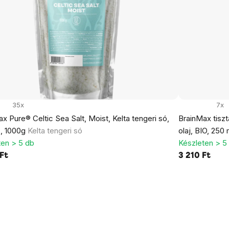
35x
7x
x Pure® Celtic Sea Salt, Moist, Kelta tengeri só,
BrainMax tiszt
, 1000g
Kelta tengeri só
olaj, BIO, 250
ten > 5 db
Készleten > 5
Ft
3 210 Ft