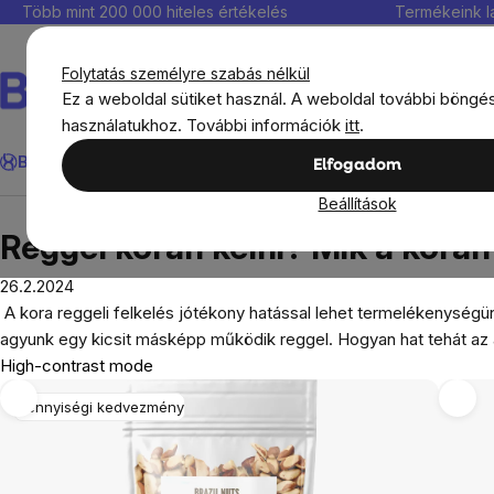
Ugrás
Több mint 200 000 hiteles értékelés
Termékeink l
a
fő
Folytatás személyre szabás nélkül
tartalomhoz
Ez a weboldal sütiket használ. A weboldal további böngé
használatukhoz. További információk
itt
.
Keresés
BrainMax®
Immunitás
Kedvezmények
Étrendkiegészít
Elfogadom
Beállítások
Blog
Reggel korán kelni? Mik a korán kelők előn
Reggel korán kelni? Mik a korán
26.2.2024
A kora reggeli felkelés jótékony hatással lehet termelékenységü
agyunk egy kicsit másképp működik reggel. Hogyan hat tehát az
High-contrast mode
Mennyiségi kedvezmény