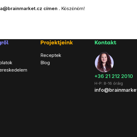
ra@brainmarket.cz címen
. Köszönöm!
ről
Projektjeink
Kontakt
Receptek
olatok
Blog
ereskedelem
+36 21 212 2010
H-P: 8-16 óráig
info@brainmarke