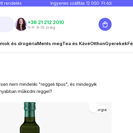
tt rendelés
Ingyenes szállítás
12 000
Ft-tól
Kosár
+36 21 212 2010
H-P: 8-16 óráig
mok és drogéria
Ments meg
Tea és Kávé
Otthon
Gyerekek
Fé
sen nem mindenki "reggeli típus", és mindegyik
konyabban működni reggel?
Energia