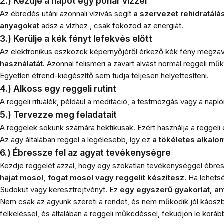
2.) Kezdje a napot egy pohár vízzel
Az ébredés utáni azonnali vízivás segít
a szervezet rehidratálá
anyagokat
adsz a vízhez , csak fokozod az energiát.
3.) Kerülje a kék fényt lefekvés előtt
Az elektronikus eszközök képernyőjéről érkező kék fény megzava
használatát.
Azonnal felismeri a zavart alvást normál reggeli mű
Egyetlen étrend-kiegészítő sem tudja teljesen helyettesíteni.
4.) Alkoss egy reggeli rutint
A reggeli rituálék, például a meditáció, a testmozgás vagy a naplóí
5.) Tervezze meg feladatait
A reggelek sokunk számára hektikusak. Ezért használja a reggel
Az agy általában reggel a legélesebb, így ez
a tökéletes alkalo
6.) Ébressze fel az agyat tevékenységre
Kezdje reggelét azzal, hogy egy szokatlan tevékenységgel ébres
hajat mosol, fogat mosol vagy reggelit készítesz.
Ha lehets
Sudokut vagy keresztrejtvényt. Ez
egy egyszerű gyakorlat, am
Nem csak az agyunk szereti a rendet, és nem működik jól káoszb
felkeléssel, és általában a reggeli működéssel, feküdjön le kor