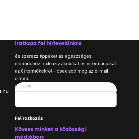
Iratkozz fel hírlevelünkre
és szerezz tippeket az egészséges
életmódhoz, exkluzív akciókat és információkat
az új termékekről – csak add meg az e-mail
címed.
E-mail
t.hu
Feliratkozás
Kövess minket a közösségi
médiában: