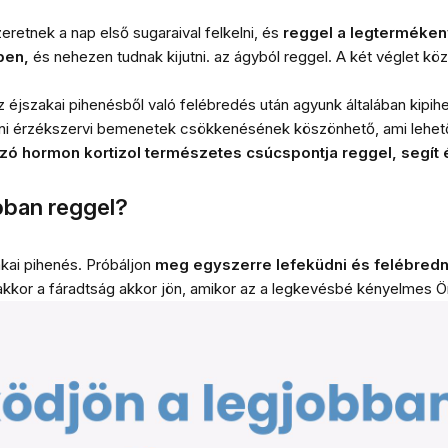
zeretnek a nap első sugaraival felkelni, és
reggel a legterméken
ben,
és nehezen tudnak kijutni. az ágyból reggel. A két véglet kö
 éjszakai pihenésből való felébredés után agyunk általában kipihe
ni érzékszervi bemenetek csökkenésének köszönhető, ami lehető
ó hormon kortizol természetes csúcspontja reggel, segít 
bban reggel?
kai pihenés. Próbáljon
meg egyszerre lefeküdni és felébredni
 akkor a fáradtság akkor jön, amikor az a legkevésbé kényelmes 