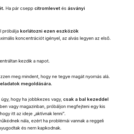
t.
Ha pár csepp
citromlevet
és
ásványi
l
próbálja
korlátozni ezen eszközök
imális koncentrációt igényel, az alvás legyen az első.
centráltan kezdik a napot.
rvezzen meg mindent, hogy ne tegye magát nyomás alá.
 feladatok megoldására.
úgy, hogy ha jobbkezes vagy,
csak a bal kezeddel
vben vagy magazinban, próbáljon megfejteni egy kis
ogy itt az ideje „aktívnak lenni”.
űködnek nála, ezért ha problémái vannak a reggeli
el nyugodtak és nem kapkodnak.