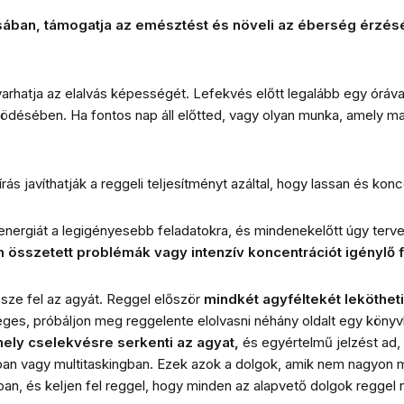
sában, támogatja az emésztést és növeli az éberség érzésé
rhatja az elalvás képességét. Lefekvés előtt legalább egy óráva
ködésében. Ha fontos nap áll előtted, vagy olyan munka, amely max
rás javíthatják a reggeli teljesítményt azáltal, hogy lassan és kon
i energiát a legigényesebb feladatokra, és mindenekelőtt úgy te
m összetett problémák vagy intenzív koncentrációt igénylő
sze fel az agyát. Reggel először
mindkét agyféltekét lekötheti
éges, próbáljon meg reggelente elolvasni néhány oldalt egy köny
ely cselekvésre serkenti az agyat,
és egyértelmű jelzést ad, h
an vagy multitaskingban. Ezek azok a dolgok, amik nem nagyon m
ábban, és keljen fel reggel, hogy minden az alapvető dolgok regg