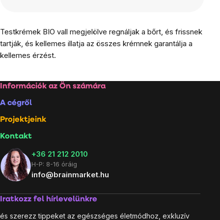
Testkrémek BIO vall megjelölve regnáljak a bőrt, és frissnek
tartják, és kellemes illatja az összes krémnek garantálja a
kellemes érzést.
Lábléc
Információk az Ön számára
A cégről
Projektjeink
Kontakt
+36 21 212 2010
H-P: 8-16 óráig
info@brainmarket.hu
Iratkozz fel hírlevelünkre
és szerezz tippeket az egészséges életmódhoz, exkluzív