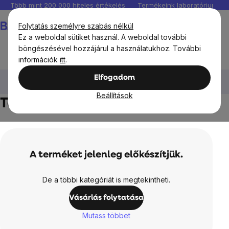
Ugrás
Több mint 200 000 hiteles értékelés
Termékeink laboratóriumban 
a
Kosár
Folytatás személyre szabás nélkül
fő
Ez a weboldal sütiket használ. A weboldal további
tartalomhoz
böngészésével hozzájárul a használatukhoz. További
információk
itt
.
Kozmetikumok és drogéria
Gondoskodó kozmetikumok
Elfogadom
Test
Testkrémek, vajak és olajok
Beállítások
Testkrémek, vajak és olajok
A terméket jelenleg előkészítjük.
De a többi kategóriát is megtekintheti.
Vásárlás folytatása
Mutass többet