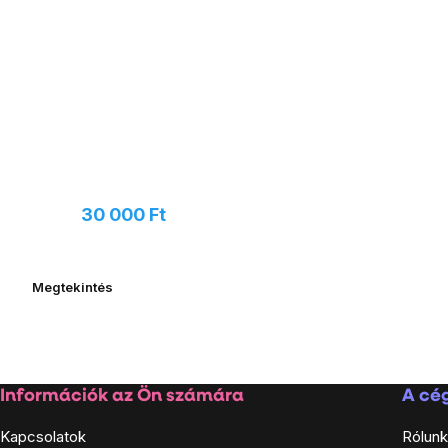
Javasoljon új terméket, és
kaphat
30 000 Ft
értékű
utalványt
Megtekintés
Lábléc
Információk az Ön számára
A cég
Kapcsolatok
Rólunk