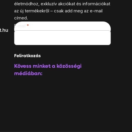
életmódhoz, exkluzív akciókat és információkat
az új termékekről – csak add meg az e-mail
címed.
E-mail
t.hu
Feliratkozás
Kövess minket a közösségi
médiában: