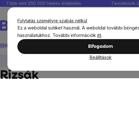
Ugrás
Több mint 200 000 hiteles értékelés
Termékeink l
a
fő
Folytatás személyre szabás nélkül
tartalomhoz
Ez a weboldal sütiket használ. A weboldal további böngé
használatukhoz. További információk
itt
.
Keresés
BrainMax®
Immunitás
Kedvezmények
Étrendkiegészít
Elfogadom
Beállítások
BrainMax®
BrainMax Pure
Főzés és sütés
Rizsák
Oldalsó
panel