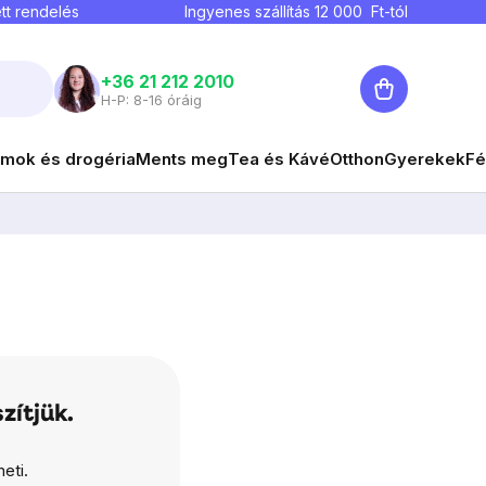
tt rendelés
Ingyenes szállítás
12 000
Ft-tól
Kosár
+36 21 212 2010
H-P: 8-16 óráig
mok és drogéria
Ments meg
Tea és Kávé
Otthon
Gyerekek
Fé
zítjük.
eti.