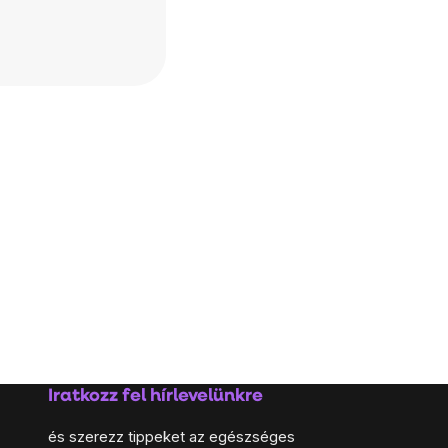
Iratkozz fel hírlevelünkre
és szerezz tippeket az egészséges