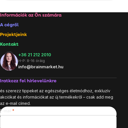
Lábléc
Információk az Ön számára
A cégről
Projektjeink
Kontakt
+36 21 212 2010
H-P: 8-16 óráig
info@brainmarket.hu
Iratkozz fel hírlevelünkre
és szerezz tippeket az egészséges életmódhoz, exkluzív
akciókat és információkat az új termékekről – csak add meg
az e-mail címed.
E-mail