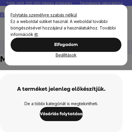
Ugrás
Több mint 200 000 hiteles értékelés
Termékeink laboratóriumban 
a
Kosár
Folytatás személyre szabás nélkül
fő
Ez a weboldal sütiket használ. A weboldal további
tartalomhoz
böngészésével hozzájárul a használatukhoz. További
információk
itt
.
Kozmetikumok és drogéria
Drogéria
Mosószerek
Elfogadom
Mosógélek és porok
Beállítások
Mosógélek és porok
A terméket jelenleg előkészítjük.
De a többi kategóriát is megtekintheti.
Vásárlás folytatása