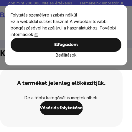
Ugrás
Több mint 200 000 hiteles értékelés
Termékeink laboratóriumban 
a
Kosár
Folytatás személyre szabás nélkül
fő
Ez a weboldal sütiket használ. A weboldal további
tartalomhoz
böngészésével hozzájárul a használatukhoz. További
információk
itt
.
BrainMax®
BrainMax Pure
Tinktúrák
Koleszterin
Elfogadom
Koleszterin
Beállítások
A terméket jelenleg előkészítjük.
De a többi kategóriát is megtekintheti.
Vásárlás folytatása