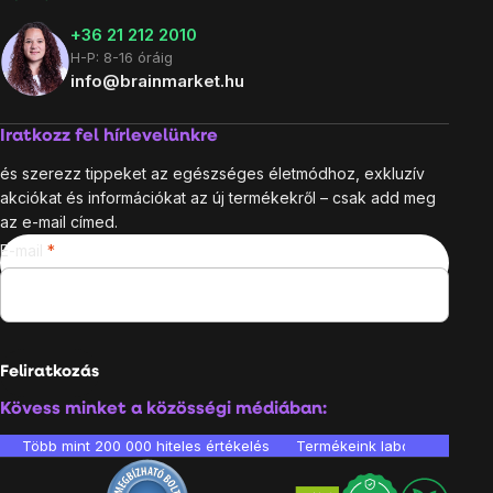
+36 21 212 2010
H-P: 8-16 óráig
info@brainmarket.hu
Iratkozz fel hírlevelünkre
és szerezz tippeket az egészséges életmódhoz, exkluzív
akciókat és információkat az új termékekről – csak add meg
az e-mail címed.
E-mail
Feliratkozás
Kövess minket a közösségi médiában:
Több mint 200 000 hiteles értékelés
Termékeink laboratóriumban 