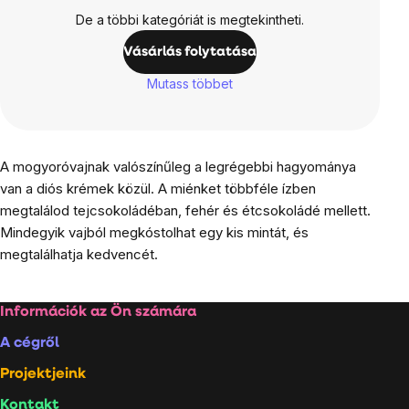
De a többi kategóriát is megtekintheti.
Vásárlás folytatása
Mutass többet
A mogyoróvajnak valószínűleg a legrégebbi hagyománya
van a diós krémek közül. A miénket többféle ízben
megtalálod tejcsokoládéban, fehér és étcsokoládé mellett.
Mindegyik vajból megkóstolhat egy kis mintát, és
megtalálhatja kedvencét.
Lábléc
Információk az Ön számára
A cégről
Projektjeink
Kontakt