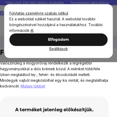
Ugrás
Több mint 200 000 hiteles értékelés
Termékeink laboratóriumban 
a
Kosár
Folytatás személyre szabás nélkül
fő
Ez a weboldal sütiket használ. A weboldal további
tartalomhoz
böngészésével hozzájárul a használatukhoz. További
információk
itt
.
BrainMax®
BrainMax Pure
Mogyorókrémek
Elfogadom
Földimogyorókrém
Beállítások
Földimogyorókrém
Valószínűleg a mogyoróvaj rendelkezik a legrégebbi
hagyományokkal a diós krémek közül. A miénket többféle
ízben megtalálod tej-, fehér- és étcsokoládé mellett.
Mindegyik vajból megkóstolhat egy kis mintát, és megtalálhatja
kedvencét.
Mutass többet
A terméket jelenleg előkészítjük.