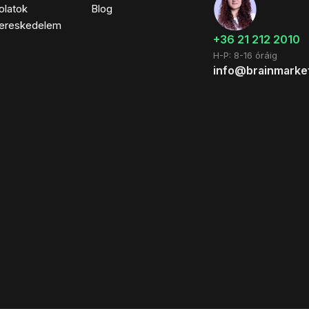
olatok
Blog
ereskedelem
+36 21 212 2010
H-P: 8-16 óráig
info@brainmarke