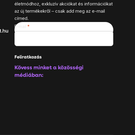
életmódhoz, exkluzív akciókat és információkat
az új termékekről – csak add meg az e-mail
címed.
E-mail
t.hu
Feliratkozás
Kövess minket a közösségi
médiában: