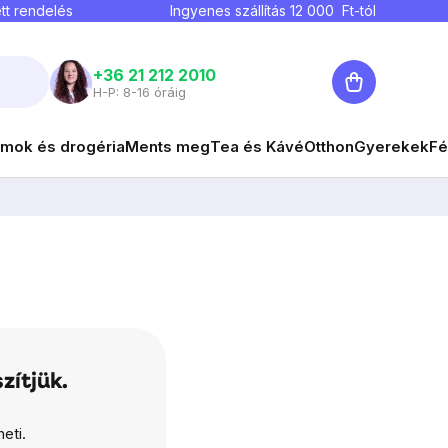
tt rendelés
Ingyenes szállítás
12 000
Ft-tól
Kosár
+36 21 212 2010
H-P: 8-16 óráig
mok és drogéria
Ments meg
Tea és Kávé
Otthon
Gyerekek
Fé
zítjük.
eti.