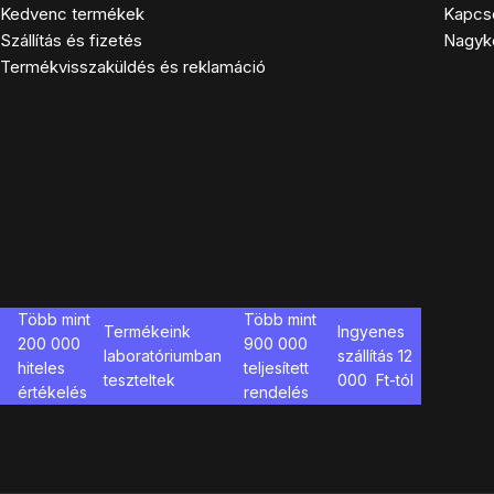
Kedvenc termékek
Kapcs
Szállítás és fizetés
Nagyk
Termékvisszaküldés és reklamáció
Több mint
Több mint
Termékeink
Ingyenes
200 000
900 000
laboratóriumban
szállítás
12
hiteles
teljesített
teszteltek
000
Ft-tól
értékelés
rendelés