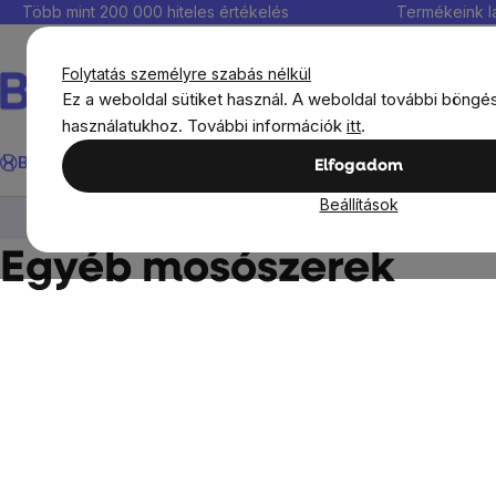
Ugrás
Több mint 200 000 hiteles értékelés
Termékeink l
a
fő
Folytatás személyre szabás nélkül
tartalomhoz
Ez a weboldal sütiket használ. A weboldal további böngé
használatukhoz. További információk
itt
.
Keresés
BrainMax®
Immunitás
Kedvezmények
Étrendkiegészít
Elfogadom
Beállítások
Kozmetikumok és drogéria
Drogéria
Mosó
Egyéb mosószerek
Oldalsó
panel