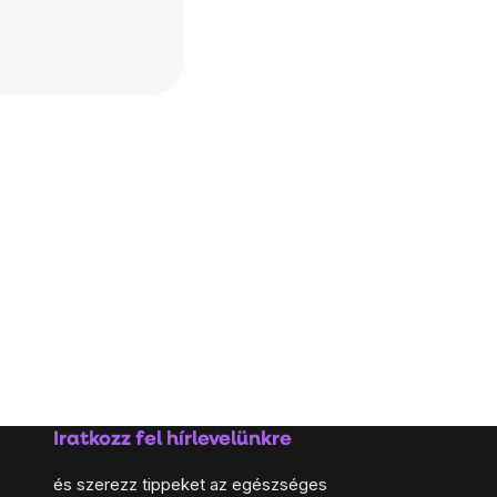
Iratkozz fel hírlevelünkre
és szerezz tippeket az egészséges