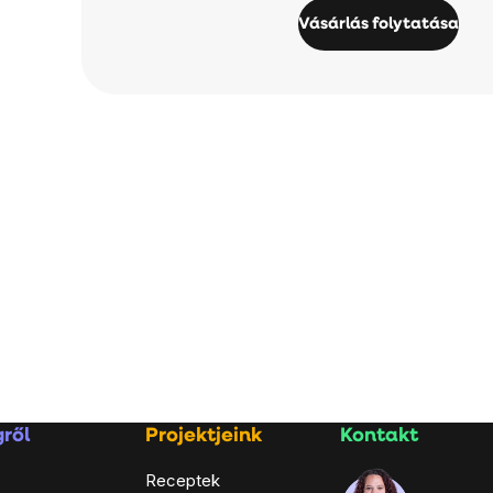
Vásárlás folytatása
ről
Projektjeink
Kontakt
Receptek