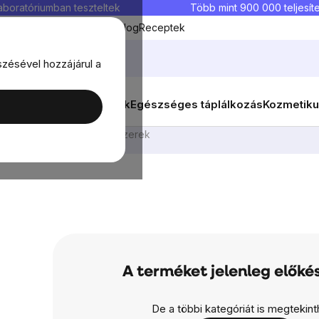
aboratóriumban teszteltek
Több mint 900 000 teljesíte
Kedvenc termékek
Blog
Receptek
szésével hozzájárul a
ők
Célok
Nők
Élelmiszerek
Egészséges táplálkozás
Kozmetiku
szerek
Egyéb mosószerek
A terméket jelenleg előkés
De a többi kategóriát is megtekinth