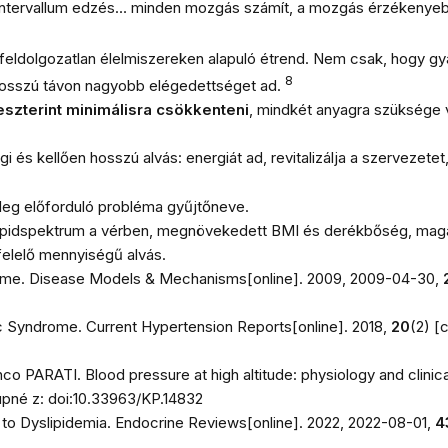
ntervallum edzés… minden mozgás számít, a mozgás érzékenyebbé t
s feldolgozatlan élelmiszereken alapuló étrend. Nem csak, hogy g
8
 hosszú távon nagyobb elégedettséget ad.
szterint minimálisra csökkenteni
, mindkét anyagra szüksége 
i és kellően hosszú alvás: energiát ad, revitalizálja a szervezet
leg előforduló probléma gyűjtőneve.
ipidspektrum a vérben, megnövekedett BMI és derékbőség, maga
felelő mennyiségű alvás.
ome.
Disease Models & Mechanisms
[online]. 2009, 2009-04-30,
c Syndrome.
Current Hypertension Reports
[online]. 2018,
20
(2) [
PARATI. Blood pressure at high altitude: physiology and clinica
upné z: doi:10.33963/KP.14832
o Dyslipidemia.
Endocrine Reviews
[online]. 2022, 2022-08-01,
4