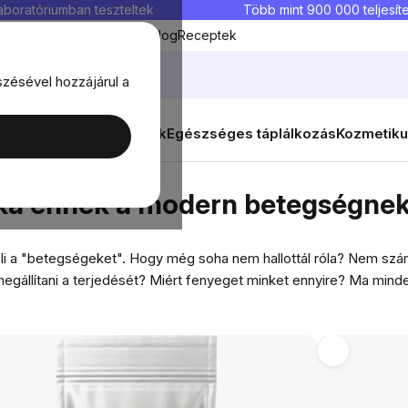
aboratóriumban teszteltek
Több mint 900 000 teljesíte
Kedvenc termékek
Blog
Receptek
szésével hozzájárul a
ők
Célok
Nők
Élelmiszerek
Egészséges táplálkozás
Kozmetiku
a modern betegségnek?
oka ennek a modern betegségne
i a "betegségeket". Hogy még soha nem hallottál róla? Nem számí
egállítani a terjedését? Miért fenyeget minket ennyire? Ma minde