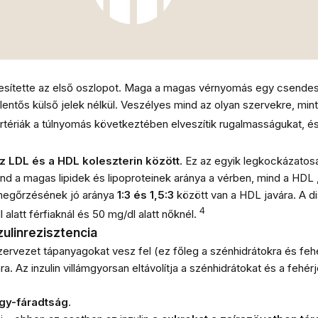
jesítette az első oszlopot. Maga a magas vérnyomás egy csende
ntős külső jelek nélkül. Veszélyes mind az olyan szervekre, mint
tériák a túlnyomás következtében elveszítik rugalmasságukat, és 
z LDL és a HDL koleszterin között
. Ez az egyik legkockázato
nd a magas lipidek és lipoproteinek aránya a vérben, mind a HDL 
 megőrzésének jó aránya
1:3 és 1,5:3
között van
a HDL javára. A d
4
 alatt férfiaknál és 50 mg/dl alatt nőknél.
zulinrezisztencia
ervezet tápanyagokat vesz fel (ez főleg a szénhidrátokra és feh
ra. Az inzulin villámgyorsan eltávolítja a szénhidrátokat és a fehér
gy-fáradtság
.