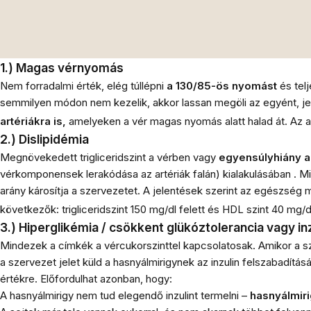
1.) Magas vérnyomás
Nem forradalmi érték, elég túllépni
a 130/85-ös nyomást
és tel
semmilyen módon nem kezelik, akkor lassan megöli az egyént, jele
artériákra is,
amelyeken a vér magas nyomás alatt halad át. Az ar
2.) Dislipidémia
Megnövekedett trigliceridszint a vérben vagy
egyensúlyhiány a
vérkomponensek lerakódása az artériák falán)
kialakulásában .
Mi
arány károsítja a szervezetet. A jelentések szerint az egészség
következők: trigliceridszint 150 mg/dl felett és HDL szint 40 mg/dl
3.) Hiperglikémia / csökkent glükóztolerancia vagy in
Mindezek a címkék a vércukorszinttel kapcsolatosak. Amikor a sz
a szervezet jelet küld a hasnyálmirigynek az inzulin felszabadításá
értékre. Előfordulhat azonban, hogy:
A hasnyálmirigy nem tud elegendő inzulint termelni –
hasnyálmiri