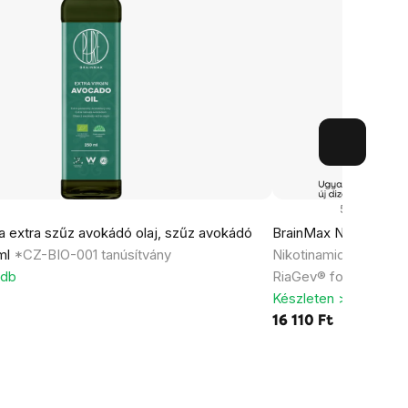
53x
a extra szűz avokádó olaj, szűz avokádó
BrainMax NAD+ RiaGe
 ml
*CZ-BIO-001 tanúsítvány
Nikotinamid-adenin-d
 db
RiaGev® formával
Készleten > 5 db
16 110 Ft