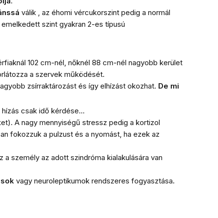
lja
.
ánssá
válik , az éhomi vércukorszint pedig a normál
n emelkedett szint gyakran 2-es típusú
érfiaknál 102 cm-nél, nőknél 88 cm-nél nagyobb kerület
orlátozza a szervek működését.
gyobb zsírraktározást és így elhízást okozhat.
De mi
hízás csak idő kérdése...
ket). A nagy mennyiségű stressz pedig a kortizol
an fokozzuk a pulzust és a nyomást, ha ezek az
z a személy az adott szindróma kialakulására van
nsok
vagy neuroleptikumok
rendszeres fogyasztása
.