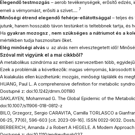
Elegendő testmozgás
– aerob tevékenységek, erősítő edzés, i
7
emeli a vérnyomást, erősíti a szívet….
Minőségi étrend elegendő fehérje-ellátottsággal
– teljes é
jutunk, hanem hosszabb távon testünket is teltebbnek tartja, és
Ha
gyakran mozogsz
,
nem szükséges a nátriumot és a kole
mértékben tudja hasznosítani őket.
Elég minőségi alvás
u az alvás nem elvesztegetett idő! Minőség
Szóval mit vigyünk el a mai cikkből?
A metabolikus szindróma az emberi szervezetben több, egyidejű
Ezek a problémák a következők: magas vérnyomás, károsodott l
A kialakulás ellen küzdhetünk: mozgás, minőségi táplálék és meg
HUANG, Paul L. A comprehensive definition for metabolic syndr
Dostupné z: doi:10.1242/dmm.001180
SAKLAYEN, Mohammad G. The Global Epidemic of the Metaboli
doi:10.1007/s11906-018-0812-z
BILO, Grzegorz, Sergio CARAVITA, Camilla TORLASCO a Gianfranco 
06-25,
77
(6), 596-603 [cit. 2023-09-16]. ISSN 0022-9032. Dost
BERBERICH, Amanda J a Robert A HEGELE. A Modern Approach t
Dostupné z: doi:10.1210/endrev/bnab037