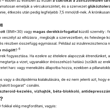
i – ebben az esetben az inzulin
a cukrokat a zsírszövetben táro
yamatosan emeljük a vércukorszintet, és a szervezet
glükóztoler
ennie, étkezés után pedig legfeljebb 7,5 mmol/dl-nek. A krónikusa
MI
zott
(BMI<30) vagy
magas derékkörfogattal
küzdő személy :
f
 veszélyt az elhízásra ,
megbújik a szervezetben, és feleslege k
 részben összefügg egymással. Például az inzulinrezisztencia na
6
e mögött
?
rek fogyasztása. Ha ezekre az ételekre alapozzuk étrendünket, a 
megtartja a vizet, ugyanakkor érösszehúzó hatású (szűkíti az ere
tet harc vagy menekülés állapotba hozza, ezekben a pillanatokb
gy a diszlipidémia kialakulására, de ez nem jelenti azt, hogy e
halott bogarat” csinálni.
oszteroid-kezelés,
vízhajtók,
béta-blokkoló
,
antidepresszá
t?
fokkal elég megfordítani, vagyis: