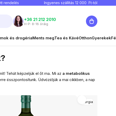
tt rendelés
Ingyenes szállítás
12 000
Ft-tól
Kosár
+36 21 212 2010
H-P: 8-16 óráig
mok és drogéria
Ments meg
Tea és Kávé
Otthon
Gyerekek
Fé
k?
t! Tehát képzeljük el őt ma. Mi az
a metabolikus
rre összpontosítunk. Üdvözöljük a mai cikkben, a nap
Energia