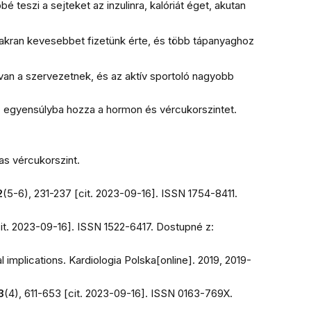
eszi a sejteket az inzulinra, kalóriát éget, akutan
yakran kevesebbet fizetünk érte, és több tápanyaghoz
van a szervezetnek, és az aktív sportoló nagyobb
et, egyensúlyba hozza a hormon és vércukorszintet.
s vércukorszint.
2
(5-6), 231-237 [cit. 2023-09-16]. ISSN 1754-8411.
cit. 2023-09-16]. ISSN 1522-6417. Dostupné z:
l implications.
Kardiologia Polska
[online]. 2019, 2019-
3
(4), 611-653 [cit. 2023-09-16]. ISSN 0163-769X.