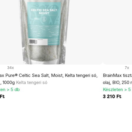
34x
7x
x Pure® Celtic Sea Salt, Moist, Kelta tengeri só,
BrainMax tiszt
, 1000g
Kelta tengeri só
olaj, BIO, 250
ten > 5 db
Készleten > 5
Ft
3 210 Ft