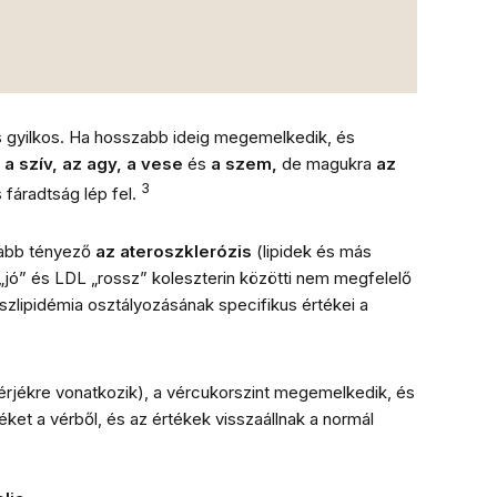
s gyilkos. Ha hosszabb ideig megemelkedik, és
a szív, az agy, a vese
és
a szem,
de magukra
az
3
fáradtság lép fel.
sabb tényező
az ateroszklerózis
(lipidek és más
„jó” és LDL „rossz” koleszterin közötti nem megfelelő
iszlipidémia osztályozásának specifikus értékei a
érjékre vonatkozik), a vércukorszint megemelkedik, és
jéket a vérből, és az értékek visszaállnak a normál