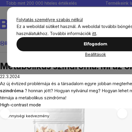
Ugrás
Több mint 200 000 hiteles értékelés
Termékeink l
a
fő
Folytatás személyre szabás nélkül
tartalomhoz
Ez a weboldal sütiket használ. A weboldal további böngé
használatukhoz. További információk
itt
.
Keresés
BrainMax®
Immunitás
Kedvezmények
Étrendkiegészít
Elfogadom
Beállítások
Blog
Metabolikus szindróma. Mi az oka ennek 
Metabolikus szindróma. Mi az 
22.3.2024
Az új évtized problémája és a társadalom egyre jobban megterhel
szindróma
? honnan jött? Hogyan nyilvánul meg? Hogyan lehet m
témája a metabolikus szindróma!
High-contrast mode
Mennyiségi kedvezmény