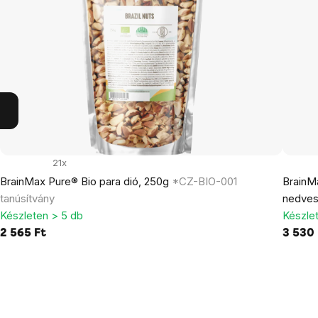
21x
BrainMax Pure® Bio para dió, 250g
*CZ-BIO-001
BrainMa
tanúsítvány
nedves
Készleten > 5 db
Készle
2 565 Ft
3 530 