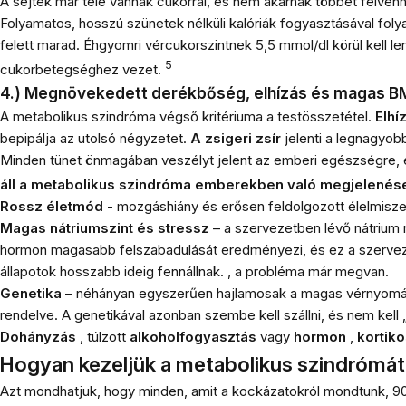
A sejtek már tele vannak cukorral, és nem akarnak többet felvenn
Folyamatos, hosszú szünetek nélküli kalóriák fogyasztásával fol
felett marad. Éhgyomri vércukorszintnek 5,5 mmol/dl körül kell l
5
cukorbetegséghez vezet.
4.) Megnövekedett derékbőség, elhízás és magas B
A metabolikus szindróma végső kritériuma a testösszetétel.
Elhí
bepipálja az utolsó négyzetet.
A zsigeri zsír
jelenti a legnagyobb
Minden tünet önmagában veszélyt jelent az emberi egészségre, és
áll a metabolikus szindróma emberekben való megjelenés
Rossz életmód
- mozgáshiány és erősen feldolgozott élelmisze
Magas nátriumszint és stressz
– a szervezetben lévő nátrium 
hormon magasabb felszabadulását eredményezi, és ez a szerveze
állapotok hosszabb ideig fennállnak. , a probléma már megvan.
Genetika
– néhányan egyszerűen hajlamosak a magas vérnyomás va
rendelve. A genetikával azonban szembe kell szállni, és nem kell „
Dohányzás
, túlzott
alkoholfogyasztás
vagy
hormon
,
kortik
Hogyan kezeljük a metabolikus szindrómá
Azt mondhatjuk, hogy minden, amit a kockázatokról mondtunk, 90 