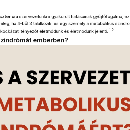
sztencia
szervezetünkre gyakorolt
​​hatásainak gyűjtőfogalma, ez
lég, ha 4-ből 3 találkozik, és egy személy a metabolikus szind
1.2
 kockázati tényezőt életmódunk és életmódunk jelenti.
 szindrómát emberben?