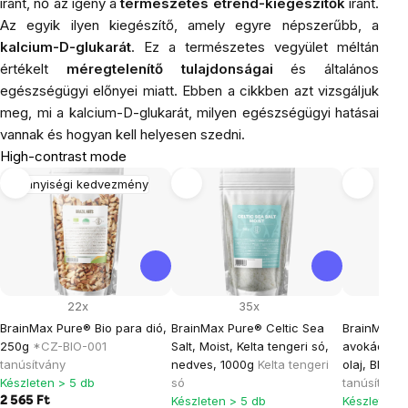
iránt, nő az igény a
természetes étrend-kiegészítők
iránt.
Az egyik ilyen kiegészítő, amely egyre népszerűbb, a
kalcium-D-glukarát
. Ez a természetes vegyület méltán
értékelt
méregtelenítő tulajdonságai
és általános
egészségügyi előnyei miatt. Ebben a cikkben azt vizsgáljuk
meg, mi a kalcium-D-glukarát, milyen egészségügyi hatásai
vannak és hogyan kell helyesen szedni.
High-contrast mode
Mennyiségi kedvezmény
22x
35x
BrainMax Pure® Bio para dió,
BrainMax Pure® Celtic Sea
BrainMax ti
250g
*CZ-BIO-001
Salt, Moist, Kelta tengeri só,
avokádó ol
tanúsítvány
nedves, 1000g
Kelta tengeri
olaj, BIO, 
Készleten > 5 db
só
tanúsítvány
Készleten > 5 db
Készleten >
2 565 Ft