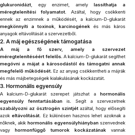
glukuronidázt
, egy enzimet, amely
lassíthatja a
méregtelenítési folyamatot
. Azáltal, hogy csökkenti
ennek az enzimnek a működését, a kalcium-D-glukarát
megkönnyíti a toxinok
,
karcinogének
és más káros
anyagok eltávolítását a szervezetből.
2. A máj egészségének támogatása
A máj a fő szerv, amely a szervezet
méregtelenítéséért felelős
. A kalcium-D-glukarát segíthet
megóvni a májat a károsodástól és támogatni annak
megfelelő működését
. Ez az anyag csökkentheti a májrák
és más májbetegségek kialakulásának kockázatát.
3. Hormonális egyensúly
A kalcium-D-glukarát szerepet játszhat a
hormonális
egyensúly fenntartásában
is. Segít a szervezetnek
szabályozni az ösztrogén szintjét
azáltal, hogy elősegíti
azok
eltávolítását
. Ez különösen hasznos lehet azoknak a
nőknek, akik
hormonális egyensúlyhiányban
szenvednek
vagy
hormonfüggő tumorok kockázatának
vannak