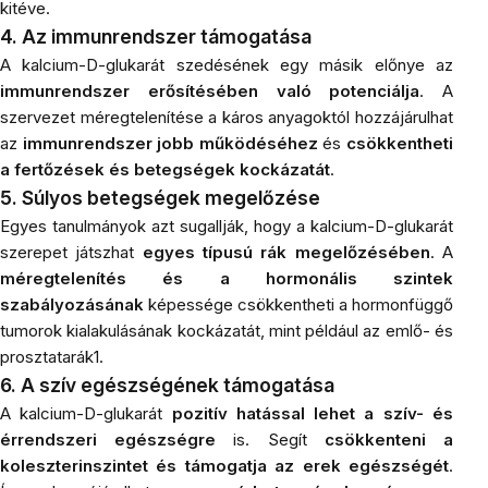
kitéve.
4. Az immunrendszer támogatása
A kalcium-D-glukarát szedésének egy másik előnye az
immunrendszer erősítésében való potenciálja
. A
szervezet méregtelenítése a káros anyagoktól hozzájárulhat
az
immunrendszer jobb működéséhez
és
csökkentheti
a fertőzések és betegségek kockázatát
.
5. Súlyos betegségek megelőzése
Egyes tanulmányok azt sugallják, hogy a kalcium-D-glukarát
szerepet játszhat
egyes típusú rák megelőzésében
. A
méregtelenítés és a hormonális szintek
szabályozásának
képessége csökkentheti a hormonfüggő
tumorok kialakulásának kockázatát, mint például az emlő- és
prosztatarák1.
6. A szív egészségének támogatása
A kalcium-D-glukarát
pozitív hatással lehet a szív- és
érrendszeri egészségre
is. Segít
csökkenteni a
koleszterinszintet és támogatja az erek egészségét
.