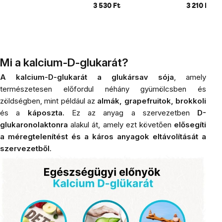
3 530 Ft
3 210 Ft
Mi a kalcium-D-glukarát?
A kalcium-D-glukarát a glukársav sója
, amely
természetesen előfordul néhány gyümölcsben és
zöldségben, mint például az
almák, grapefruitok, brokkoli
és a
káposzta.
Ez az anyag a szervezetben
D-
glukaronolaktonra
alakul át, amely ezt követően
elősegíti
a méregtelenítést és a káros anyagok eltávolítását a
szervezetből
.