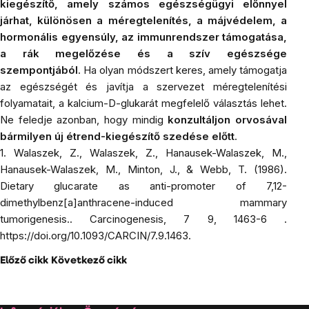
kiegészítő, amely számos egészségügyi előnnyel
járhat, különösen a méregtelenítés, a májvédelem, a
hormonális egyensúly, az immunrendszer támogatása,
a rák megelőzése és a szív egészsége
szempontjából
. Ha olyan módszert keres, amely támogatja
az egészségét és javítja a szervezet méregtelenítési
folyamatait, a kalcium-D-glukarát megfelelő választás lehet.
Ne feledje azonban, hogy mindig
konzultáljon orvosával
bármilyen új étrend-kiegészítő szedése előtt
.
1. Walaszek, Z., Walaszek, Z., Hanausek-Walaszek, M.,
Hanausek-Walaszek, M., Minton, J., & Webb, T. (1986).
Dietary glucarate as anti-promoter of 7,12-
dimethylbenz[a]anthracene-induced mammary
tumorigenesis..
Carcinogenesis
, 7 9, 1463-6 .
https://doi.org/10.1093/CARCIN/7.9.1463.
Előző cikk
Következő cikk