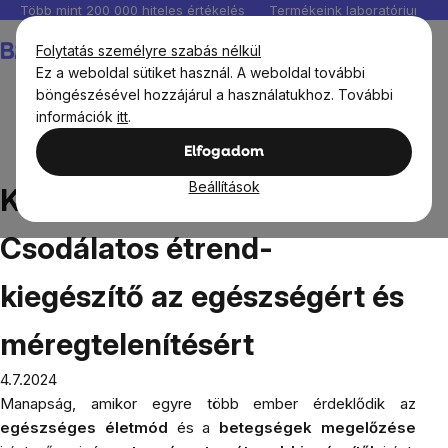
Ugrás
Több mint 200 000 hiteles értékelés
Termékeink laboratóriumban 
a
Kosár
Folytatás személyre szabás nélkül
fő
Ez a weboldal sütiket használ. A weboldal további
tartalomhoz
böngészésével hozzájárul a használatukhoz. További
információk
itt
.
Blog
Kálcium D-glukaráte: Csodálatos étrend-kiegészítő
Elfogadom
az egészségért és méregtelenítésért
Beállítások
Kálcium D-glukaráte:
Csodálatos étrend-
kiegészítő az egészségért és
méregtelenítésért
4.7.2024
Manapság, amikor egyre több ember érdeklődik az
egészséges életmód
és a
betegségek megelőzése