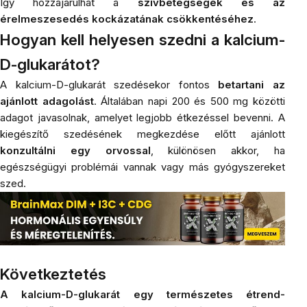
Így hozzájárulhat a
szívbetegségek és az
érelmeszesedés kockázatának csökkentéséhez
.
Hogyan kell helyesen szedni a kalcium-
D-glukarátot?
A kalcium-D-glukarát szedésekor fontos
betartani az
ajánlott adagolást
. Általában napi 200 és 500 mg közötti
adagot javasolnak, amelyet legjobb étkezéssel bevenni. A
kiegészítő szedésének megkezdése előtt ajánlott
konzultálni egy orvossal
, különösen akkor, ha
egészségügyi problémái vannak vagy más gyógyszereket
szed.
Következtetés
A kalcium-D-glukarát egy természetes étrend-