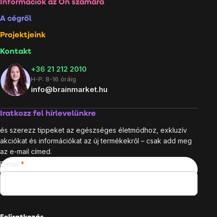
Lábléc
Információk az Ön számára
A cégről
Projektjeink
Kontakt
+36 21 212 2010
H-P: 8-16 óráig
info@brainmarket.hu
Iratkozz fel hírlevelünkre
és szerezz tippeket az egészséges életmódhoz, exkluzív
akciókat és információkat az új termékekről – csak add meg
az e-mail címed.
E-mail