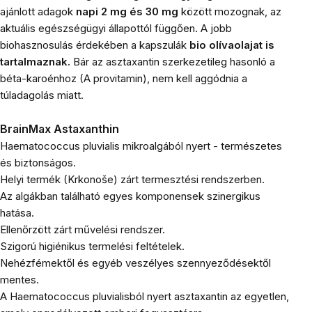
ajánlott adagok
napi 2 mg és 30 mg
között mozognak, az
aktuális egészségügyi állapottól függően. A jobb
biohasznosulás érdekében a kapszulák
bio olívaolajat is
tartalmaznak.
Bár az asztaxantin szerkezetileg hasonló a
béta-karoénhoz (A provitamin), nem kell aggódnia a
túladagolás miatt.
BrainMax Astaxanthin
Haematococcus pluvialis mikroalgából nyert - természetes
és biztonságos.
Helyi termék (Krkonoše) zárt termesztési rendszerben.
Az algákban található egyes komponensek szinergikus
hatása.
Ellenőrzött zárt művelési rendszer.
Szigorú higiénikus termelési feltételek.
Nehézfémektől és egyéb veszélyes szennyeződésektől
mentes.
A Haematococcus pluvialisból nyert asztaxantin az egyetlen,