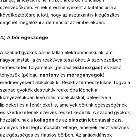
szenvedőkben. Ennek eredményeként a kutatás arra a
következtetésre jutott, hogy az asztaxantin-kiegészítés
segíthet megelőzni a demenciát az emberekben.
4.) A bőr egészsége
A szabad gyökök párosítatlan elektronmolekulák, ami
nagyon instabillá és reaktívvá teszi őket. A szervezetben
természetes folyamatok (például
testmozgás
) és külső
tényezők (például
napfény
és
méreganyagok
)
eredményeként alakulnak ki. Reaktív természetüknél fogva a
szabad gyökök destruktív reakcióba lépnek a
környezetükben lévő más molekulákkal, beleértve a
lipideket és a fehérjéket is, amelyek bőrünk egészségének
és szerkezetének szerves részét képezik. A szabad gyökök
hozzájárulnak a
kollagén
és az
elasztin
lebontásához is,
amelyek a két legfontosabb fehérje, amelyek részt vesznek
az egészséges és fiatalos bőrben. Az antioxidánsok