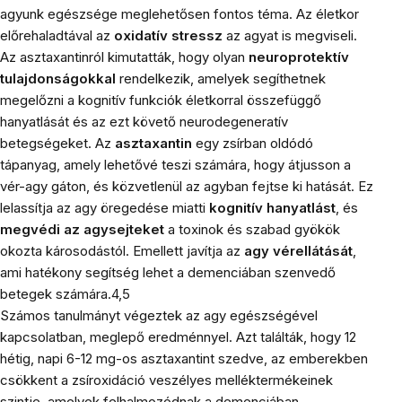
agyunk egészsége meglehetősen fontos téma. Az életkor
előrehaladtával az
oxidatív stressz
az agyat is megviseli.
Az asztaxantinról kimutatták, hogy olyan
neuroprotektív
tulajdonságokkal
rendelkezik, amelyek segíthetnek
megelőzni a kognitív funkciók életkorral összefüggő
hanyatlását és az ezt követő neurodegeneratív
betegségeket. Az
asztaxantin
egy zsírban oldódó
tápanyag, amely lehetővé teszi számára, hogy átjusson a
vér-agy gáton, és közvetlenül az agyban fejtse ki hatását. Ez
lelassítja az agy öregedése miatti
kognitív hanyatlást
, és
megvédi az agysejteket
a toxinok és szabad gyökök
okozta károsodástól. Emellett javítja az
agy vérellátását
,
ami hatékony segítség lehet a demenciában szenvedő
betegek számára.4,5
Számos tanulmányt végeztek az agy egészségével
kapcsolatban, meglepő eredménnyel. Azt találták, hogy 12
hétig, napi 6-12 mg-os asztaxantint szedve, az emberekben
csökkent a zsíroxidáció veszélyes melléktermékeinek
szintje, amelyek felhalmozódnak a demenciában