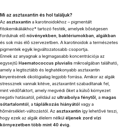
Mi az asztaxantin és hol találjuk?
Az
asztaxantin
a karotinoidokhoz – pigmentált
fitokemikáliákhoz* tartozó festék, amelyek bőségesen
fordulnak elő
növényekben
,
baktériumokban
,
algákban
és sok más élő szervezetben. A karotinoidok a természetes
pigmentek egyik legváltozatosabb csoportja.
Ennek az anyagnak a legmagasabb koncentrációja az
egysejtű
Haematococcus pluvialis
mikroalgában található,
amely a legtisztább és leghatékonyabb asztaxantin
kinyerésének ökológiailag legjobb forrása. Amikor az algák
stressznek vannak kitéve, asztaxantint szabadítanak fel,
mint védőfaktort, amely megvédi őket a külső környezet
negatív hatásaitól, például az
ultraibolya fénytől,
a
magas
sótartalomtól
, a
táplálkozás hiányától
vagy a
hőmérséklet-változástól. Az
asztaxantin
így lehetővé teszi,
hogy ezek az algák élelem nélkül
éljenek zord vízi
környezetben több mint 40 évig.