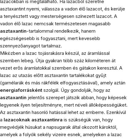
lazacokban is megtalálható. Ha lazacból szeretne
asztaxantint nyerni, válassza a vadon élő lazacot, és kerülje
a tenyésztett vagy mesterségesen színezett lazacot. A
vadon élő lazac nemcsak természetesen magasabb
asztaxantin
-tartalommal rendelkezik, hanem
egészségesebb is fogyasztani, mert kevesebb
szennyezőanyagot tartalmaz.
Miközben a lazac tojásrakásra készül, az áramlással
szemben lebeg. Útja gyakran több száz kilométeren át
vezet erős áramlatokkal szemben és gátakon keresztül. A
lazac az utazás előtt asztaxantin tartalékokat gyűjt
(garnélarák és más rákfélék elfogyasztásával), amely aztán
energiaforrásként
szolgál. Úgy gondolják, hogy az
asztaxantin
jelentős szerepet játszik abban, hogy képesek
legyenek ilyen teljesítményre, mert növeli állóképességüket.
Az asztaxantin hasonló hatással lehet az emberre. Ezenkívül
a
lazacoknak
asztaxantinra
is szükségük van, hogy
megvédjék húsukat a napsugarak által okozott károktól,
amelyek a folyók sekély vizeire esnek, amelyeken a lazac