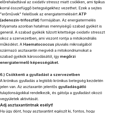
előrehaladtával az oxidatív stressz miatt csökken, ami tipikus
korral összefüggő betegségekhez vezethet. Ezek a sejtes
"erőművek" felelősek az energiatermelésért
ATP
(adenozin-trifoszfát)
formájában. Az energiatermelés
folyamata azonban hatalmas mennyiségű szabad gyököt is
generál. A szabad gyökök túlzott kitettsége oxidatív stresszt
okoz a szervezetben, ami viszont rontja a mitokondriális
működést. A
Haematococcus
pluvialis mikroalgából
származó asztaxantin megvédi a mitokondriumokat a
szabad gyökök károsodásától, így
megőrzi
energiatermelő képességüket.
6.) Csökkenti a gyulladást a szervezetben
A krónikus gyulladás a legtöbb krónikus betegség kezdetén
jelen van. Az asztaxantin jelentős
gyulladásgátló
tulajdonságokkal rendelkezik, és gátolja a gyulladást okozó
vegyületek aktivitását.
Adj asztaxantintnak esélyt!
Ha úgy dönt, hogy asztaxantint egészít ki, fontos, hogy