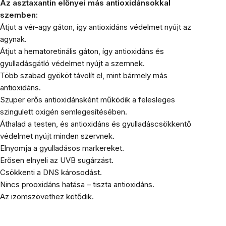
Az asztaxantin előnyei más antioxidánsokkal
szemben:
Átjut a vér-agy gáton, így antioxidáns védelmet nyújt az
agynak.
Átjut a hematoretinális gáton, így antioxidáns és
gyulladásgátló védelmet nyújt a szemnek.
Több szabad gyököt távolít el, mint bármely más
antioxidáns.
Szuper erős antioxidánsként működik a felesleges
szingulett oxigén semlegesítésében.
Áthalad a testen, és antioxidáns és gyulladáscsökkentő
védelmet nyújt minden szervnek.
Elnyomja a gyulladásos markereket.
Erősen elnyeli az UVB sugárzást.
Csökkenti a DNS károsodást.
Nincs prooxidáns hatása – tiszta antioxidáns.
Az izomszövethez kötődik.