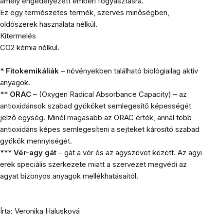
amely engedélyezett emberi fogyasztásra.
Ez egy természetes termék, szerves minőségben,
oldószerek használata nélkül.
Kitermelés
CO2 kémia nélkül.
*
Fitokemikáliák
– növényekben található biológiailag aktív
anyagok.
**
ORAC
– (Oxygen Radical Absorbance Capacity) – az
antioxidánsok szabad gyököket semlegesítő képességét
jelző egység. Minél magasabb az ORAC érték, annál több
antioxidáns képes semlegesíteni a sejteket károsító szabad
gyökök mennyiségét.
***
Vér-agy gát
– gát a vér és az agyszövet között. Az agyi
erek speciális szerkezete miatt a szervezet megvédi az
agyat bizonyos anyagok mellékhatásaitól.
Írta: Veronika Halusková