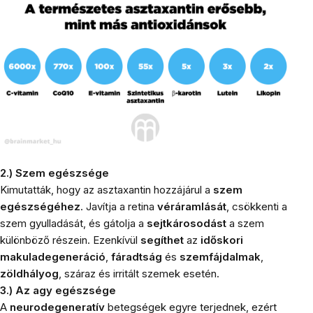
2.) Szem egészsége
Kimutatták, hogy az asztaxantin hozzájárul a
szem
egészségéhez
. Javítja a retina
véráramlását
, csökkenti a
szem
gyulladását
, és gátolja a
sejtkárosodást
a szem
különböző részein. Ezenkívül
segíthet
az
időskori
makuladegeneráció
,
fáradtság
és
szemfájdalmak
,
zöldhályog
, száraz és irritált szemek esetén.
3.) Az agy egészsége
A
neurodegeneratív
betegségek egyre terjednek, ezért