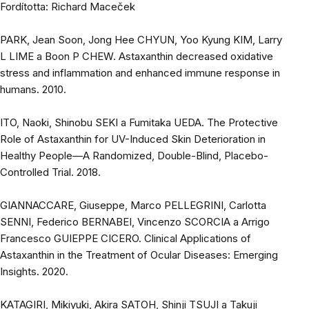
Fordította: Richard Maceček
PARK, Jean Soon, Jong Hee CHYUN, Yoo Kyung KIM, Larry
L LIME a Boon P CHEW.
Astaxanthin decreased oxidative
stress and inflammation and enhanced immune response in
humans
. 2010.
ITO, Naoki, Shinobu SEKI a Fumitaka UEDA.
The Protective
Role of Astaxanthin for UV-Induced Skin Deterioration in
Healthy People—A Randomized, Double-Blind, Placebo-
Controlled Trial
. 2018.
GIANNACCARE, Giuseppe, Marco PELLEGRINI, Carlotta
SENNI, Federico BERNABEI, Vincenzo SCORCIA a Arrigo
Francesco GUIEPPE CICERO.
Clinical Applications of
Astaxanthin in the Treatment of Ocular Diseases: Emerging
Insights
. 2020.
KATAGIRI, Mikiyuki, Akira SATOH, Shinji TSUJI a Takuji