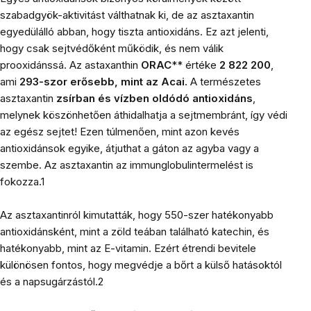
szabadgyök-aktivitást válthatnak ki, de az asztaxantin
egyedülálló abban, hogy tiszta antioxidáns. Ez azt jelenti,
hogy csak sejtvédőként működik, és nem válik
prooxidánssá. Az astaxanthin
ORAC
** értéke
2 822 200
,
ami
293-szor erősebb, mint az Acai.
A természetes
asztaxantin
zsírban és vízben oldódó antioxidáns
,
melynek köszönhetően áthidalhatja a sejtmembránt, így védi
az egész sejtet! Ezen túlmenően, mint azon kevés
antioxidánsok egyike, átjuthat a gáton az agyba vagy a
szembe. Az asztaxantin az immunglobulintermelést is
fokozza.1
Az asztaxantinról kimutatták, hogy 550-szer hatékonyabb
antioxidánsként, mint a zöld teában található katechin, és
hatékonyabb, mint az E-vitamin. Ezért étrendi bevitele
különösen fontos, hogy megvédje a bőrt a külső hatásoktól
és a napsugárzástól.2