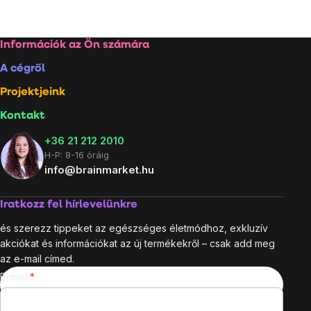
Lábléc
Információk az Ön számára
A cégről
Projektjeink
Kontakt
+36 21 212 2010
H-P: 8-16 óráig
info@brainmarket.hu
Iratkozz fel hírlevelünkre
és szerezz tippeket az egészséges életmódhoz, exkluzív
akciókat és információkat az új termékekről – csak add meg
az e-mail címed.
E-mail