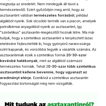
megtudja az eredetét. Nem mindegyik áll távol a
természetestől. Ezért győződjön meg arról, hogy az
asztaxantint valóban
természetes forrásból
, például
algákból nyerik. Sok olcsóbb termék van a piacon, amelyek
petrolkémiai anyagokból nyerik az asztaxantint, így
"szintetikus" asztaxantin-kiegészítőt hoznak létre. Ma már
tudjuk, hogy a szintetikus asztaxantint a tenyésztett lazac
etetésére fejlesztették ki, hogy gyönyörű narancssárga
színt kapjanak, és vonzóbbá tegyék a vásárlók számára. Az
asztaxantinnak ezek a szintetikus formái
20-30-szor
kevésbé hatékonyak
, mint az algákból származó
természetes formáik. Tehát 2
0-30-szor több szintetikus
asztaxantint kellene bevennie, hogy ugyanazt az
eredményt elérje.
Ezenkívül a szintetikus asztaxantin
fogyasztási biztonságát még nem vizsgálták.