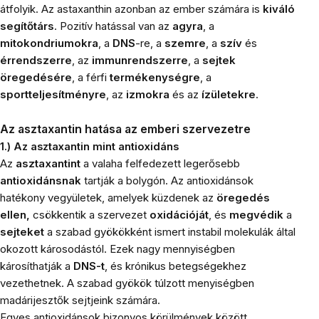
átfolyik. Az astaxanthin azonban az ember számára is
kiváló
segítőtárs
. Pozitív hatással van az
agyra
, a
mitokondriumokra
, a
DNS
-re, a
szemre
, a
szív
és
érrendszerre
, az
immunrendszerre
, a
sejtek
öregedésére
, a férfi
termékenységre
, a
sportteljesítményre
, az
izmokra
és az
ízületekre
.
Az asztaxantin hatása az emberi szervezetre
1.) Az asztaxantin mint antioxidáns
Az
asztaxantint
a valaha felfedezett legerősebb
antioxidánsnak
tartják a bolygón. Az antioxidánsok
hatékony vegyületek, amelyek küzdenek az
öregedés
ellen,
csökkentik a szervezet
oxidációját
, és
megvédik
a
sejteket
a szabad gyökökként ismert instabil molekulák által
okozott károsodástól. Ezek nagy mennyiségben
károsíthatják a
DNS-t
, és krónikus betegségekhez
vezethetnek. A szabad gyökök túlzott menyiségben
madárijesztők sejtjeink számára.
Egyes antioxidánsok bizonyos körülmények között