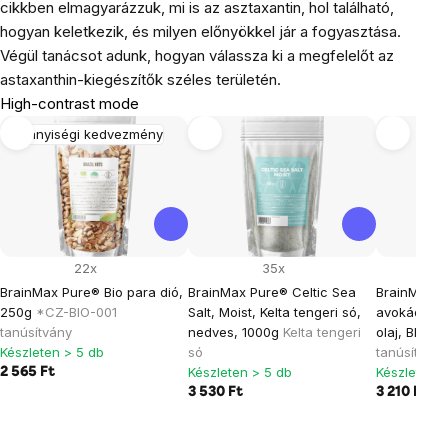
cikkben elmagyarázzuk, mi is az asztaxantin, hol található,
hogyan keletkezik, és milyen előnyökkel jár a fogyasztása.
Végül tanácsot adunk, hogyan válassza ki a megfelelőt az
astaxanthin-kiegészítők széles területén.
High-contrast mode
Mennyiségi kedvezmény
22x
35x
BrainMax Pure® Bio para dió,
BrainMax Pure® Celtic Sea
BrainMax ti
250g
*CZ-BIO-001
Salt, Moist, Kelta tengeri só,
avokádó ol
tanúsítvány
nedves, 1000g
Kelta tengeri
olaj, BIO, 
Készleten > 5 db
só
tanúsítvány
Készleten > 5 db
Készleten >
2 565 Ft
3 530 Ft
3 210 Ft