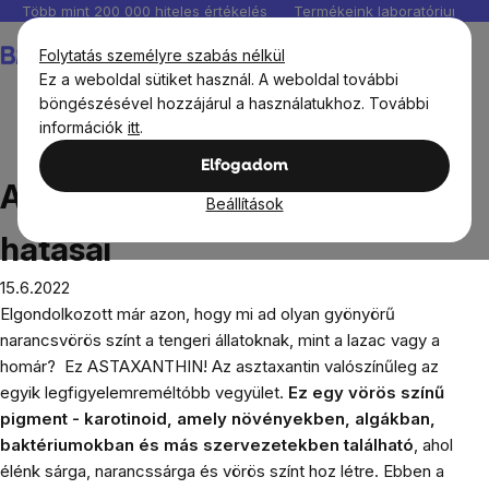
Ugrás
Több mint 200 000 hiteles értékelés
Termékeink laboratóriumban 
a
Kosár
Folytatás személyre szabás nélkül
fő
Ez a weboldal sütiket használ. A weboldal további
tartalomhoz
böngészésével hozzájárul a használatukhoz. További
információk
itt
.
Blog
Az asztaxantin és annak hatásai
Elfogadom
Az asztaxantin és annak
Beállítások
hatásai
15.6.2022
Elgondolkozott már azon, hogy mi ad olyan gyönyörű
narancsvörös színt a tengeri állatoknak, mint a lazac vagy a
homár? Ez ASTAXANTHIN! Az asztaxantin valószínűleg az
egyik legfigyelemreméltóbb vegyület.
Ez egy vörös színű
pigment - karotinoid, amely növényekben, algákban,
baktériumokban és más szervezetekben található
, ahol
élénk sárga, narancssárga és vörös színt hoz létre. Ebben a