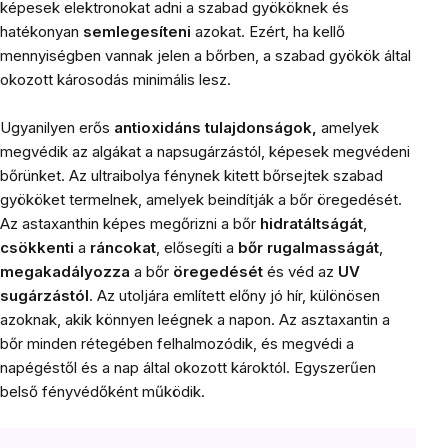
képesek elektronokat adni a szabad gyököknek és
hatékonyan
semlegesíteni
azokat. Ezért, ha kellő
mennyiségben vannak jelen a bőrben, a szabad gyökök által
okozott károsodás minimális lesz.
Ugyanilyen erős
antioxidáns tulajdonságok,
amelyek
megvédik az algákat a napsugárzástól, képesek megvédeni
bőrünket. Az ultraibolya fénynek kitett bőrsejtek szabad
gyököket termelnek, amelyek beindítják a bőr öregedését.
Az astaxanthin képes megőrizni a bőr
hidratáltságát
,
csökkenti
a
ráncokat
, elősegíti a
bőr rugalmasságát
,
megakadályozza
a bőr
öregedését
és véd az
UV
sugárzástól
. Az utoljára említett előny jó hír, különösen
azoknak, akik könnyen leégnek a napon. Az asztaxantin a
bőr minden rétegében felhalmozódik, és megvédi a
napégéstől és a nap által okozott károktól. Egyszerűen
belső fényvédőként működik.