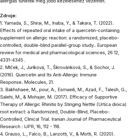
allergiás tünetek még jobb kezeléséhez vezethet.
Zdroje:
1. Yamada, S., Shirai, M., Inaba, Y., & Takara, T. (2022).
Effects of repeated oral intake of a quercetin-containing
supplement on allergic reaction: a randomized, placebo-
controlled, double-blind parallel-group study..
European
review for medical and pharmacological sciences
, 26 12,
4331-4345 .
2. Mlček, J., Juríková, T., Škrovánková, S., & Sochor, J.
(2016). Quercetin and Its Anti-Allergic Immune
Response.
Molecules
, 21.
3. Bakhshaee, M., pour, A., Esmaeili, M., Azad, F., Talesh, G.,
Salehi, M., & Mohajer, M. (2017). Efficacy of Supportive
Therapy of Allergic Rhinitis by Stinging Nettle (Urtica dioica)
root extract: a Randomized, Double-Blind, Placebo-
Controlled, Clinical Trial.
Iranian Journal of Pharmaceutical
Research : IJPR
, 16, 112 - 118.
4. Grauso, L., Falco, B., Lanzotti, V., & Motti, R. (2020).