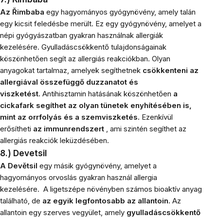
Az Řimbaba
egy hagyományos gyógynövény, amely talán
egy kicsit feledésbe merült. Ez egy gyógynövény, amelyet a
népi gyógyászatban gyakran használnak allergiák
kezelésére. Gyulladáscsökkentő tulajdonságainak
köszönhetően segít az allergiás reakciókban. Olyan
anyagokat tartalmaz, amelyek segíthetnek
csökkenteni az
allergiával összefüggő duzzanatot és
viszketést.
Antihisztamin hatásának köszönhetően
a
cickafark segíthet az olyan tünetek enyhítésében is,
mint az orrfolyás és a szemviszketés.
Ezenkívül
erősítheti
az immunrendszert
, ami szintén segíthet az
allergiás reakciók leküzdésében.
8.) Devetsil
A Devětsil
egy másik gyógynövény, amelyet a
hagyományos orvoslás gyakran használ allergia
kezelésére.
A ligetszépe növényben számos bioaktív anyag
található, de
az egyik legfontosabb az allantoin.
Az
allantoin egy szerves vegyület, amely
gyulladáscsökkentő