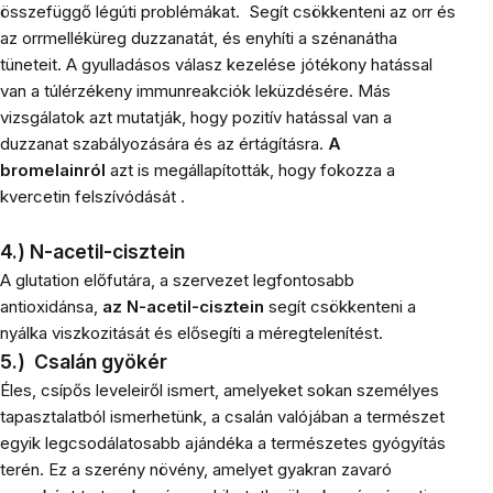
összefüggő légúti problémákat.
Segít csökkenteni az orr és
az orrmelléküreg duzzanatát, és enyhíti a szénanátha
tüneteit. A gyulladásos válasz kezelése jótékony hatással
van a túlérzékeny immunreakciók leküzdésére. Más
vizsgálatok azt mutatják, hogy pozitív hatással van a
duzzanat szabályozására és az értágításra.
A
bromelainról
azt is megállapították, hogy fokozza a
kvercetin felszívódását .
4.) N-acetil-cisztein
A glutation előfutára, a szervezet legfontosabb
antioxidánsa,
az N-acetil-cisztein
segít csökkenteni a
nyálka viszkozitását és elősegíti a méregtelenítést.
5.)
Csalán gyökér
Éles, csípős leveleiről ismert, amelyeket sokan személyes
tapasztalatból ismerhetünk, a csalán valójában a természet
egyik legcsodálatosabb ajándéka a természetes gyógyítás
terén. Ez a szerény növény, amelyet gyakran zavaró