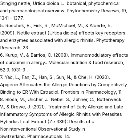
Stinging nettle, Urtica dioica L.: botanical, phytochemical
and pharmacological overview.
Phytochemistry Reviews
, 19,
1341 - 1377.
5. Roschek, B., Fink, R., McMichael, M., & Alberte, R.
(2009). Nettle extract (Urtica dioica) affects key receptors
and enzymes associated with allergic rhinitis.
Phytotherapy
Research
, 23.
6. Kurup, V., & Barrios, C. (2008). Immunomodulatory effects
of curcumin in allergy..
Molecular nutrition & food research
,
52 9, 1031-9 .
7. Yao, L., Fan, Z., Han, S., Sun, N., & Che, H. (2020).
Apigenin Attenuates the Allergic Reactions by Competitively
Binding to ER With Estradiol.
Frontiers in Pharmacology
, 11.
8. Blosa, M., Uricher, J., Nebel, S., Zahner, C., Butterweck,
V., & Drewe, J. (2021). Treatment of Early Allergic and Late
Inflammatory Symptoms of Allergic Rhinitis with Petasites
Hybridus Leaf Extract (Ze 339): Results of a
Noninterventional Observational Study in
Switzerland.
Pharmaceuticals
, 14.