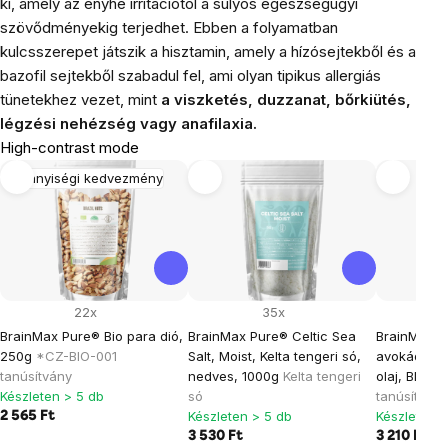
ki, amely az enyhe irritációtól a súlyos egészségügyi
szövődményekig terjedhet. Ebben a folyamatban
kulcsszerepet játszik a hisztamin, amely a hízósejtekből és a
bazofil sejtekből szabadul fel, ami olyan tipikus allergiás
tünetekhez vezet, mint
a viszketés, duzzanat, bőrkiütés,
légzési nehézség vagy anafilaxia.
High-contrast mode
Mennyiségi kedvezmény
22x
35x
BrainMax Pure® Bio para dió,
BrainMax Pure® Celtic Sea
BrainMax ti
250g
*CZ-BIO-001
Salt, Moist, Kelta tengeri só,
avokádó ol
tanúsítvány
nedves, 1000g
Kelta tengeri
olaj, BIO, 
Készleten > 5 db
só
tanúsítvány
Készleten > 5 db
Készleten >
2 565 Ft
3 530 Ft
3 210 Ft