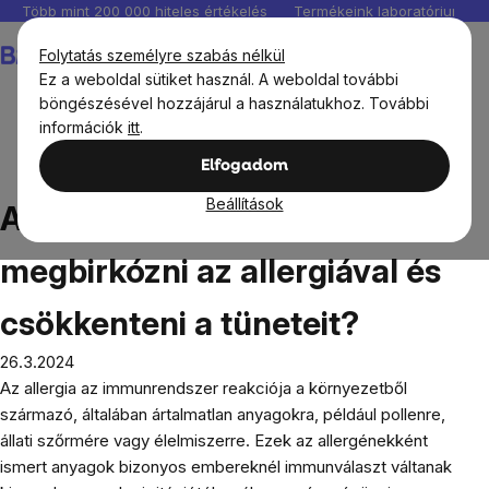
Ugrás
Több mint 200 000 hiteles értékelés
Termékeink laboratóriumban 
a
Kosár
Folytatás személyre szabás nélkül
fő
Ez a weboldal sütiket használ. A weboldal további
tartalomhoz
böngészésével hozzájárul a használatukhoz. További
információk
itt
.
Blog
Allergia. Hogyan lehet megbirkózni az allergiával és
Elfogadom
csökkenteni a tüneteit?
Beállítások
Allergia. Hogyan lehet
megbirkózni az allergiával és
csökkenteni a tüneteit?
26.3.2024
Az allergia az immunrendszer reakciója a környezetből
származó, általában ártalmatlan anyagokra, például pollenre,
állati szőrmére vagy élelmiszerre. Ezek az allergénekként
ismert anyagok bizonyos embereknél immunválaszt váltanak