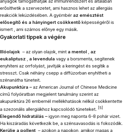
anyagok támogathatják az immunrendszert és általában
erősíthetik a szervezetet, ami hasznos lehet az allergiás
reakciók leküzdésében. A gyömbér
az emésztést
elősegítő és a hányingert csökkentő
képességéről is
ismert , ami számos előnye egy másik.
Gyakorlati tippek a végére
Illóolajok
– az olyan olajok, mint
a mentol
,
az
eukaliptusz
,
a levendula
vagy a borsmenta, segítenek
enyhíteni az orrfolyást, javítják a keringést és segítik a
stresszt. Csak néhány csepp a diffúzorban enyhítheti a
szénanátha tüneteit.
Akupunktúra –
az American Journal of Chinese Medicine
című folyóiratban megjelent tanulmány szerint az
akupunktúra 26 embernél mellékhatások nélkül csökkentette
[5]
a szezonális allergiákhoz kapcsolódó tüneteket.
Elegendő hidratálás –
igyon meg naponta 6-8 pohár vizet.
Ha kiszáradás következik be, a szénsavasodás is fokozódik.
Kerülje a pollent
– ​​azokon
a napokon, amikor magas a