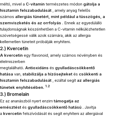
méltó, mivel a
C-vitamin
természetes módon
gátolja a
hisztamin felszabadulását
, amely anyag felelős
számos
allergiás tünetért, mint például a tüsszögés, a
szemviszketés és az orrfolyás
. Ennek az egyedülálló
tulajdonságnak köszönhetően a C-vitamin nélkülözhetetlen
szövetségessé válik azok számára, akik az allergia
kellemetlen tüneteit próbálják enyhíteni.
2.) Kvercetin
A kvercetin
egy flavonoid, amely számos növényben és
élelmiszerben
megtalálható.
Antioxidáns
és
gyulladáscsökkentő
hatása
van,
stabilizálja a hízósejteket
és
csökkenti a
hisztamin felszabadulását
, ezáltal segít
az allergiás
1.2
tünetek enyhítésében.
3.) Bromelain
Ez az ananászból nyert enzim
támogatja az
emésztést
és
gyulladáscsökkentő hatású
. Javítja
a
kvercetin
felszívódását és segít enyhíteni az allergiával