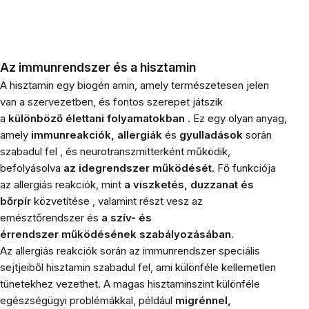
Az immunrendszer és a hisztamin
A hisztamin egy biogén amin, amely természetesen jelen
van a szervezetben, és fontos szerepet játszik
a
különböző élettani folyamatokban
. Ez egy olyan anyag,
amely
immunreakciók, allergiák
és
gyulladások
során
szabadul fel , és neurotranszmitterként működik,
befolyásolva
az idegrendszer működését.
Fő funkciója
az allergiás reakciók, mint
a viszketés, duzzanat és
bőrpír
közvetítése , valamint részt vesz az
emésztőrendszer és
a szív- és
érrendszer
működésének szabályozásában.
Az allergiás reakciók során az immunrendszer speciális
sejtjeiből hisztamin szabadul fel, ami különféle kellemetlen
tünetekhez vezethet. A magas hisztaminszint különféle
egészségügyi problémákkal, például
migrénnel,