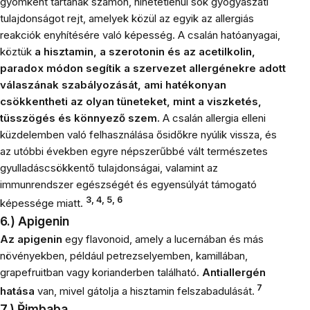
gyomként tartanak számon, hihetetlenül sok gyógyászati ​​
tulajdonságot rejt, amelyek közül az egyik az allergiás
reakciók enyhítésére való képesség. A csalán hatóanyagai,
köztük
a hisztamin, a szerotonin és az acetilkolin,
paradox módon segítik a szervezet allergénekre adott
válaszának szabályozását, ami hatékonyan
csökkentheti az olyan tüneteket, mint a viszketés,
tüsszögés és könnyező szem.
A csalán allergia elleni
küzdelemben való felhasználása ősidőkre nyúlik vissza, és
az utóbbi években egyre népszerűbbé vált természetes
gyulladáscsökkentő tulajdonságai, valamint az
immunrendszer egészségét és egyensúlyát támogató
3, 4, 5, 6
képessége miatt.
6.) Apigenin
Az apigenin
egy flavonoid, amely a lucernában és más
növényekben, például petrezselyemben, kamillában,
grapefruitban vagy korianderben található.
Antiallergén
7
hatása
van, mivel gátolja a hisztamin felszabadulását.
7.)
Řimbaba