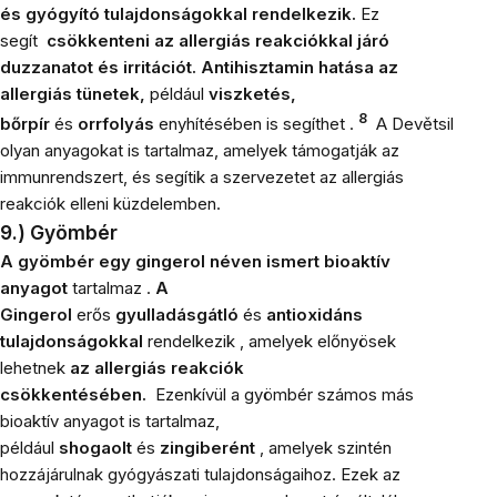
és gyógyító tulajdonságokkal rendelkezik.
Ez
segít
csökkenteni az allergiás reakciókkal járó
duzzanatot és irritációt. Antihisztamin hatása
az
allergiás tünetek,
például
viszketés,
8
bőrpír
és
orrfolyás
enyhítésében is segíthet .
A Devětsil
olyan anyagokat is tartalmaz, amelyek támogatják az
immunrendszert, és segítik a szervezetet az allergiás
reakciók elleni küzdelemben.
9.) Gyömbér
A gyömbér egy gingerol néven ismert bioaktív
anyagot
tartalmaz .
A
Gingerol
erős
gyulladásgátló
és
antioxidáns
tulajdonságokkal
rendelkezik , amelyek előnyösek
lehetnek
az allergiás reakciók
csökkentésében.
Ezenkívül a gyömbér számos más
bioaktív anyagot is tartalmaz,
például
shogaolt
és
zingiberént
, amelyek szintén
hozzájárulnak gyógyászati ​​tulajdonságaihoz. Ezek az