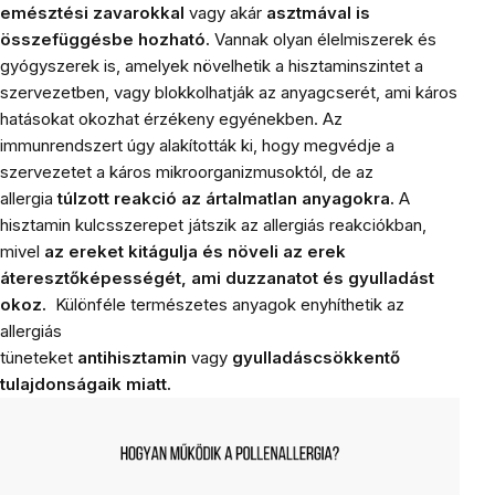
emésztési zavarokkal
vagy akár
asztmával is
összefüggésbe hozható.
Vannak olyan élelmiszerek és
gyógyszerek is, amelyek növelhetik a hisztaminszintet a
szervezetben, vagy blokkolhatják az anyagcserét, ami káros
hatásokat okozhat érzékeny egyénekben.
Az
immunrendszert úgy alakították ki, hogy megvédje a
szervezetet a káros mikroorganizmusoktól, de az
allergia
túlzott reakció az ártalmatlan anyagokra.
A
hisztamin kulcsszerepet játszik az allergiás reakciókban,
mivel
az ereket kitágulja és növeli az erek
áteresztőképességét, ami duzzanatot és gyulladást
okoz.
Különféle természetes anyagok enyhíthetik az
allergiás
tüneteket
antihisztamin
vagy
gyulladáscsökkentő
tulajdonságaik miatt.