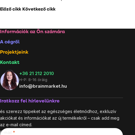
Előző cikk
Következő cikk
Lábléc
Információk az Ön számára
A cégről
Projektjeink
Kontakt
+36 21 212 2010
H-P: 8-16 óráig
info@brainmarket.hu
Iratkozz fel hírlevelünkre
és szerezz tippeket az egészséges életmódhoz, exkluzív
akciókat és információkat az új termékekről – csak add meg
az e-mail címed.
E-mail