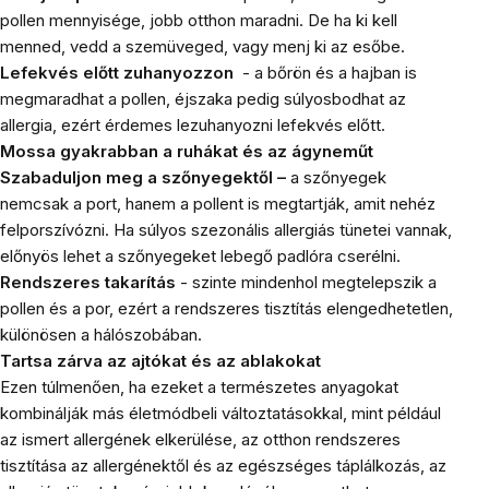
pollen mennyisége, jobb otthon maradni. De ha ki kell
menned, vedd a szemüveged, vagy menj ki az esőbe.
Lefekvés előtt zuhanyozzon
-
a bőrön és a hajban is
megmaradhat a pollen, éjszaka pedig súlyosbodhat az
allergia, ezért érdemes lezuhanyozni lefekvés előtt.
Mossa gyakrabban a ruhákat és az ágyneműt
Szabaduljon meg a szőnyegektől –
a szőnyegek
nemcsak a port, hanem a pollent is megtartják, amit nehéz
felporszívózni. Ha súlyos szezonális allergiás tünetei vannak,
előnyös lehet a szőnyegeket lebegő padlóra cserélni.
Rendszeres takarítás
- szinte mindenhol megtelepszik a
pollen és a por, ezért a rendszeres tisztítás elengedhetetlen,
különösen a hálószobában.
Tartsa zárva az ajtókat és az ablakokat
Ezen túlmenően, ha ezeket a természetes anyagokat
kombinálják más életmódbeli változtatásokkal, mint például
az ismert allergének elkerülése, az otthon rendszeres
tisztítása az allergénektől és az egészséges táplálkozás, az