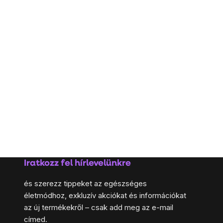
Iratkozz fel hírlevelünkre
és szerezz tippeket az egészséges
életmódhoz, exkluzív akciókat és információkat
az új termékekről – csak add meg az e-mail
címed.