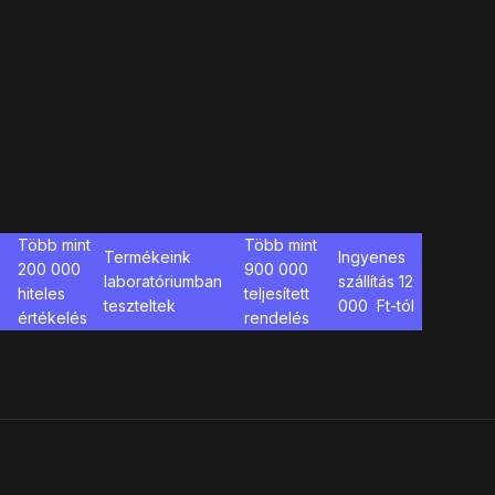
Több mint
Több mint
Termékeink
Ingyenes
200 000
900 000
laboratóriumban
szállítás
12
hiteles
teljesített
teszteltek
000
Ft-tól
értékelés
rendelés