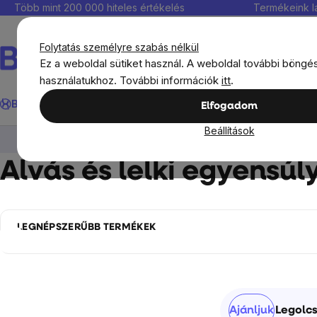
Ugrás
Több mint 200 000 hiteles értékelés
Termékeink l
a
fő
Folytatás személyre szabás nélkül
tartalomhoz
Ez a weboldal sütiket használ. A weboldal további böngé
használatukhoz. További információk
itt
.
Keresés
BrainMax®
Immunitás
Kedvezmények
Étrendkiegészít
Elfogadom
Beállítások
BrainMax®
BrainMax Pure
Tinktúrák
A
Alvás és lelki egyensúl
LEGNÉPSZERŰBB TERMÉKEK
Oldalsó
Termékek
Ajánljuk
Legolcs