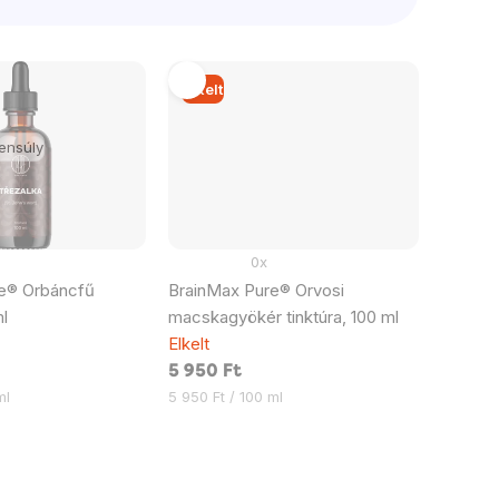
Elkelt
ensúly
0x
e® Orbáncfű
BrainMax Pure® Orvosi
ml
macskagyökér tinktúra, 100 ml
Elkelt
5 950 Ft
Egységár:
ml
5 950 Ft / 100 ml