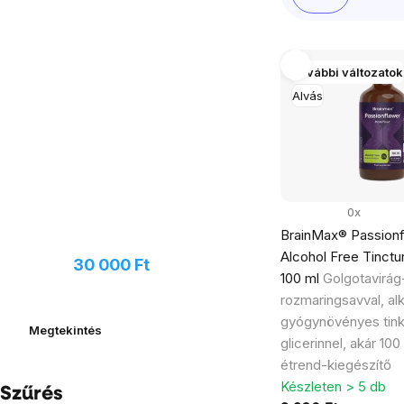
panel
rendezése
További változatok
Termékek
Alvás
listája
0x
BrainMax® Passion
Javasoljon új terméket, és
Alcohol Free Tinctur
kaphat
30 000 Ft
értékű
100 ml
Golgotavirág
utalványt
rozmaringsavval, a
gyógynövényes tink
Megtekintés
glicerinnel, akár 100
étrend-kiegészítő
Készleten > 5 db
Szűrés