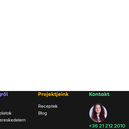
ről
Projektjeink
Kontakt
Receptek
olatok
Blog
ereskedelem
+36 21 212 2010