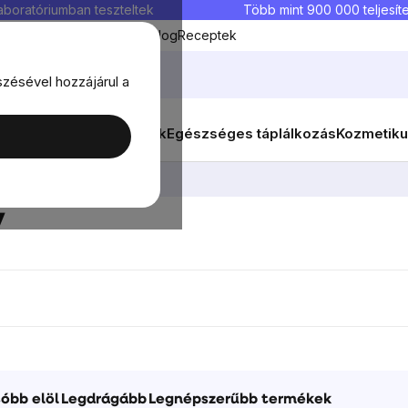
aboratóriumban teszteltek
Több mint 900 000 teljesíte
Kedvenc termékek
Blog
Receptek
szésével hozzájárul a
ők
Célok
Nők
Élelmiszerek
Egészséges táplálkozás
Kozmetiku
lvás és lelki egyensúly
y
óbb elöl
Legdrágább
Legnépszerűbb termékek