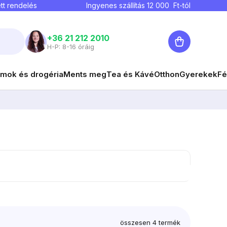
tt rendelés
Ingyenes szállítás
12 000
Ft-tól
Kosár
+36 21 212 2010
H-P: 8-16 óráig
mok és drogéria
Ments meg
Tea és Kávé
Otthon
Gyerekek
Fé
összesen
4
termék