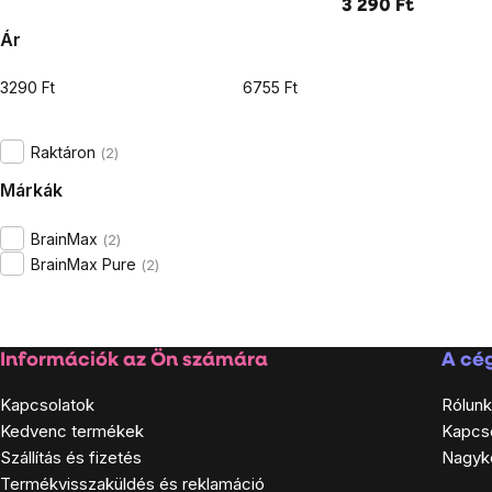
3 290 Ft
Ár
3290
Ft
6755
Ft
Listairányítás
elemei
Raktáron
2
Márkák
BrainMax
2
BrainMax Pure
2
Lábléc
Információk az Ön számára
A cég
Kapcsolatok
Rólunk
Kedvenc termékek
Kapcs
Szállítás és fizetés
Nagyk
Termékvisszaküldés és reklamáció