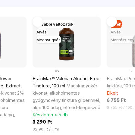
További változatok
Elkelt
Alvás
Alvás
Megnyugvás
Mentális egy
0x
1x
flower
BrainMax® Valerian Alcohol Free
BrainMax Pur
e, Extract,
Tincture, 100 ml
Macskagyökér-
tinktúra, 100 
-kivonat 2%
kivonat, alkoholmentes
Elkelt
lkoholmentes
gyógynövény tinktúra glicerinnel,
6 755 Ft
túra
akár 100 adag, étrend-kiegészítő
Egységár:
6 755 Ft / 100 
 adagig,
Készleten > 5 db
3 290 Ft
Egységár:
32,90 Ft / 1 ml