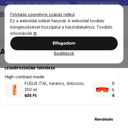
Ugrás
Több mint 200 000 hiteles értékelés
Termékeink laboratóriumban 
a
Kosár
Folytatás személyre szabás nélkül
fő
Ez a weboldal sütiket használ. A weboldal további
tartalomhoz
böngészésével hozzájárul a használatukhoz. További
információk
itt
.
Otthon
Ajándékok hűség Brani kicsi
Elfogadom
Ajándékok hűség Brani kicsi
Beállítások
LEGNÉPSZERŰBB TERMÉKEK
High-contrast mode
FUELIX ITAL, narancs, dobozos,
BrainMa
250 ml
kék és 
625 Ft
6 435 F
Rendezés