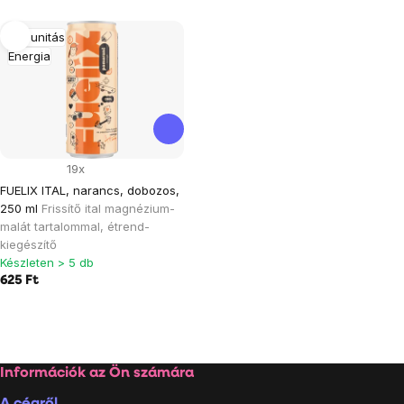
Termékek
Immunitás
Energia
listája
19x
FUELIX ITAL, narancs, dobozos,
250 ml
Frissítő ital magnézium-
malát tartalommal, étrend-
kiegészítő
Készleten > 5 db
625 Ft
Listairányítás
elemei
Lábléc
Információk az Ön számára