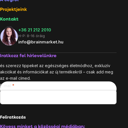
A cégről
Projektjeink
Kontakt
+36 21 212 2010
H-P: 8-16 óráig
info@brainmarket.hu
Iratkozz fel hírlevelünkre
és szerezz tippeket az egészséges életmódhoz, exkluzív
akciókat és információkat az új termékekről – csak add meg
az e-mail címed.
E-mail
Feliratkozás
Kövess minket a közösségi médiában: